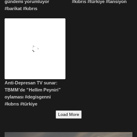
gündemi yorumluyor
#kıbrıs #türkiye #tansiyon
#barikat #kıbrıs
Anti-Depresan TV sunar:
TBMM’de “Hellim Peyniri”
oylaması #degisgenni
#kıbrıs #türkiye
Load More