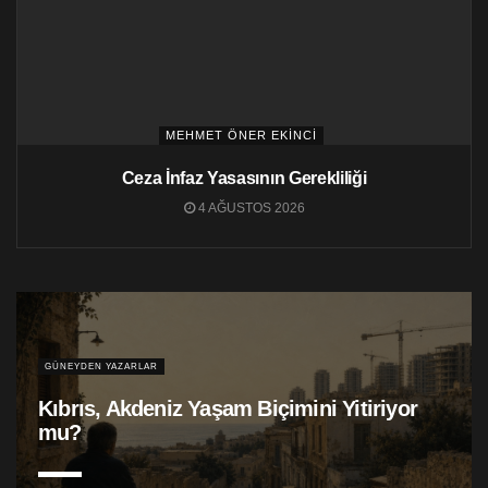
MEHMET ÖNER EKINCI
Ceza İnfaz Yasasının Gerekliliği
4 AĞUSTOS 2026
GÜNEYDEN YAZARLAR
Kıbrıs, Akdeniz Yaşam Biçimini Yitiriyor
mu?