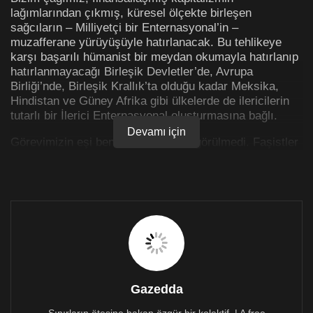
lağımlarından çıkmış, küresel ölçekte birleşen
sağcıların – Milliyetçi bir Enternasyonal’in –
muzafferane yürüyüşüyle hatırlanacak. Bu tehlikeye
karşı başarılı hümanist bir meydan okumayla hatırlanıp
hatırlanmayacağı Birleşik Devletler’de, Avrupa
Birliği’nde, Birleşik Krallık’ta olduğu kadar Meksika,
Hindistan ve Güney Afrika gibi ülkelerde de ilericilerin
tutarlı bir İlerici Enternasyonal oluşturmasına bağlı.
Devamı için
Görevimizin eşi benzeri daha önce görülmedi. Faşistler
iki savaş arası dönemde şiddet, savaş ve toplama
kampları vaat ederek iktidara gelmediler. Onlar, sert bir
kapitalist kriz ardından, çok uzun süre kendilerine
piyasa değerini kaybetmiş bir sürü gibi davranılan iyi
insanlara seslenerek iktidara uzandılar. Faşistler
“acınacak durumdakiler” gibi davranmaktansa, bu
insanların gözlerine baktılar ve onlara gururlarını iade
etmeye söz verdiler, dostluk önerdiler, daha büyük bir
idealin parçası oldukları hissini sundular ve kendi
kararlarından mesul tüketicilerden daha fazlasıymış gibi
Gazedda
düşünmelerine olanak tanıdılar.
Sınırların ötesine bakan özgür bir kolektif. | A free