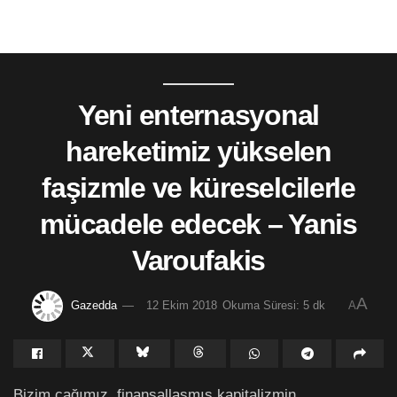
Yeni enternasyonal
hareketimiz yükselen
faşizmle ve küreselcilerle
mücadele edecek – Yanis
Varoufakis
A
Gazedda
12 Ekim 2018
Okuma Süresi: 5 dk
A
Bizim çağımız, finansallaşmış kapitalizmin