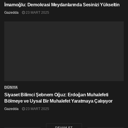
herkesi dayanışma sandığında demokrasiye sahip
İmamoğlu: Demokrasi Meydanlarında Sesinizi Yükseltin
çıkmaya çağırıyoruz.”
Gazedda
23 MART 2025
Kaynak:
Bianet
Etiketler:
CHP
kayyum
özgür özel
türkiye
DÜNYA
Siyaset Bilimci Şebnem Oğuz: Erdoğan Muhalefeti
Bölmeye ve Uysal Bir Muhalefet Yaratmaya Çalışıyor
Gazedda
23 MART 2025
DEVAM ET