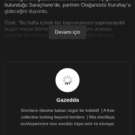
bulunduğu Saraçhane’de, partinin Olağanüstü Kurultay’a
gideceğini duyurdu.
Özel, “Bu hafta içinde biz başvurumuzu yapmasaydık
bugün mesai bitimine doğru bir kayyum ataması
Devamı için
yaparak ön seçim sandığımızı elimizden almaya
çalışacaklardı. Tüzüğümüzün bana verdiği yetkiye
dayanarak 15 gün sonrasına, 6 Nisan’da olağanüstü
kurultay kararı aldığımızı, partiyi olağanüstü kurultaya
götürmek suretiyle kayyım girişimlerinin önünü
kestiğimizi tüm Türkiye’ye ilan ederiz” diye açıklama
yaptı:
Özel şunları söyledi:
“Türkiye’de anayasal güvencelerin, hukuk
Gazedda
güvencelerinin tamamını askıya almayı göze almış bir
iktidarla karşı karşıyayız. Günlerdir de bize, bizlere
Sınırların ötesine bakan özgür bir kolektif. | A free
neler yaptıklarını görüyorsunuz.
collective looking beyond borders. | Μια ελεύθερη
συλλογικότητα που κοιτάζει πέρα από τα σύνορα.
CHP’yi karıştırmaya ve Cumhurbaşkanı adayı belirleme
iradesini engellemeye yönelik olarak Başsavcılık