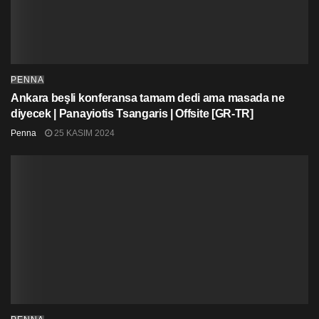
PENNA
Ankara beşli konferansa tamam dedi ama masada ne
diyecek | Panayiotis Tsangaris | Offsite [GR-TR]
Penna
25 KASIM 2024