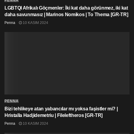
PENNA
LGBTQI Afrikalı Göçmenler: İki kat daha görünmez, iki kat
daha savunmasız | Marinos Nomikos | To Thema [GR-TR]
Penna
10 KASIM 2024
PENNA
Bizi tehlikeye atan yabancılar mı yoksa faşistler mi? |
Hristalla Hadjidemetriu | Fileleftheros [GR-TR]
Penna
10 KASIM 2024