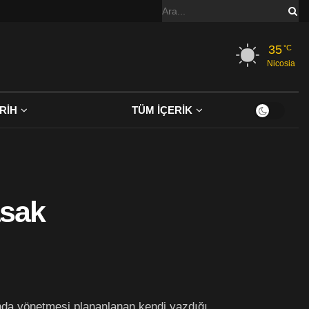
35
°C
Nicosia
RİH
TÜM İÇERİK
asak
nda yönetmesi plananlanan kendi yazdığı