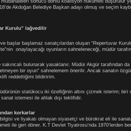
müdahaleleri sonucu dörtlü koalisyon hükümeti düşürülür ye
18’de Akdoğan Belediye Başkan adayı olmuş ve seçim kaybe
r Kurulu” lağvedilir
 başlar başlamaz sanatçılardan oluşan “Repertuvar Kurulu
te”nin onaylayacağı oyunların sahneleneceği, müdür tarafında
e sakıncalı bulunarak yasaklanır. Müdür Akgür tarafından d
n etmeyen bir oyun” sahnelemem önerilir. Ancak sanatın özgür
ifi reddettiğimi bildiririm.
ürünün statükocu iki özelliğinin altını çizmek isterim; bi
sanat istemesi ile ahlak dışı teklifidir.
 yapısından korkarlar
si, bilgisi ve liyakatı olmayan siyasetçi ve bürokrat eli ile 
eti ile geri döner. K.T Devlet Tiyatrosu’nda 1970’lerden b