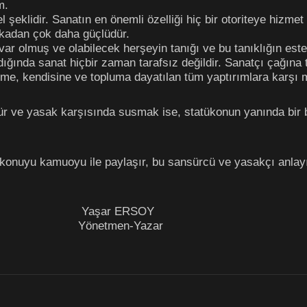
m.
şeklidir. Sanatın en önemli özelliği hiç bir otoriteye hizme
tikadan çok daha güçlüdür.
r olmuş ve olabilecek herşeyin tanığı ve bu tanıklığın estet
dığında sanat hiçbir zaman tarafsız değildir. Sanatçı çağına 
eme, kendisine ve topluma dayatılan tüm yaptırımlara karşı mu
 ve yasak karşısında susmak ise, statükonun yanında bir 
 konuyu kamuoyu ile paylaşır, bu sansürcü ve yasakçı anlayı
 ERSOY
n-Yazar