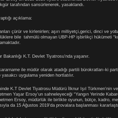
kgür tarafından sansürlenerek, yasaklandı.
 yaptığı açıklama:
rı çürür ve kirlenirlen; aşırı milliyetçi,gerici, dinci ve yoba
lüklere bile tahmülü olmayan UBP-HP işbirlikçi hükümeti “kr
lamaktadır.
 Bakanlığı K.T. Devlet Tiyatrosu’nda yaşanır.
rname ile müdür olarak atadığı partili bürokratları-ki par
ve yasakcı uygulama yeniden hortlatılır.
nde K.T Devlet Tiyatrosu Müdürü İlknur Işıl Türkmen’nin ve
önetmen Yaşar Ersoy’un sahneleyeceği “Yangın Yerinde Kabar
netmen Ersoy, müdürlük ile birlikte oyunun, bütçe, kadro, me
sıyla da 15 Ağustos 2019’da provalara başlanması kararlaştır