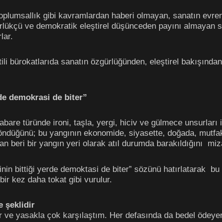
plumsallık gibi kavramlardan haberi olmayan, sanatın evrensel
rlükçü ve demokratik eleştirel düşünceden payını almayan siya
lar.
i bürokatlarıda sanatın özgürlüğünden, eleştirel bakışından 
rde demokrasi de biter”
re türünde ironi, taşla, yergi, hiciv ve gülmece unsurları ile
döndüğünü; bu yangının ekonomide, siyasette, doğada, mutfak
an beri bir yangın yeri olarak atıl durumda barakıldığını miz
in bittiği yerde demoktasi de biter” sözünü hatırlatarak bu
r kez daha tokat gibi vurulur.
 şeklidir
 ve yasakla çok karşılaştım. Her defasında da bedel ödeyer