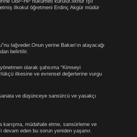
rine UBP-HP hükümeti kurulur.İlknur Işıl
tmiş ilkokul öğretmeni Erdinç Akgür müdür
”nu lağveder.Onun yerine Bakan’ın atayacağı
n belirtilir.
a yönetmen olarak şahsıma “Kimseyi
lükçü ilkesine ve evrensel değerlerine vurgu
ri sanata ve düşünceye sansürcü ve yasakçı
sanata karışma, müdahale etme, sansürleme ve
eri devam eden bu sorun yeniden yaşanır.