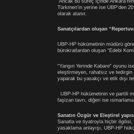
Ancak bu süreç içinde Ankara’nın 
Türkmen’in yerine ise UBP’den 20
olarak atanır.
Sanatçılardan oluşan “Repertuva
UBP-HP hükümetinin müdürü göreve
bürokratlardan oluşan “Edebi Komi
“Yangın Yerinde Kabare” oyunu is
eleştirmeyen, rahatsız ve tedirgi
yaparak bu yasakçı ve etik dışı tekl
UBP-HP hükümetinin ve partili müd
faşizan tavrı, diğeri ise ısmarlama 
Sanatın Özgür ve Eleştirel
Sanatla ve tiyatroyla hiçbir ilgili
yasaklama anlayışı, UBP-HP hüküm