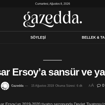
Cumartesi, Ağustos 8, 2026
SÖYLEŞİ
BELLEK & TA
ar Ersoy’a sansür ve y
A
0
Gazedda
15 Ağustos 2019
Okuma Süresi: 6 dk
A
şar Ersoy’un 2019-2020 tiyatro sezonunda Devlet Tiyatrosu’