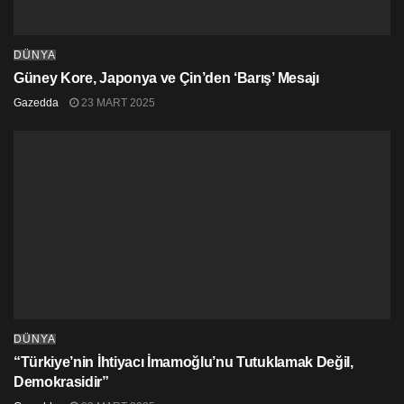
köpüklerini çiğniyor, dalgalarını dinliyor, kendi yaktığımız
ateşte ısınıyorsak; derin bir ormanda, biz ormanın içinden
DÜNYA
geçerken, orman da bizim içimizden geçiyorsa ve
Güney Kore, Japonya ve Çin’den ‘Barış’ Mesajı
bunların hepsi son model bir arabaya binmekten daha
Gazedda
23 MART 2025
çok keyif veriyorsa bize, var mıdır bize de yaşamak için bir
yer, bu yeryüzü kabuğu üzerinde?
Rüyanın Öteki Yakası
DÜNYA
“Türkiye’nin İhtiyacı İmamoğlu’nu Tutuklamak Değil,
Demokrasidir”