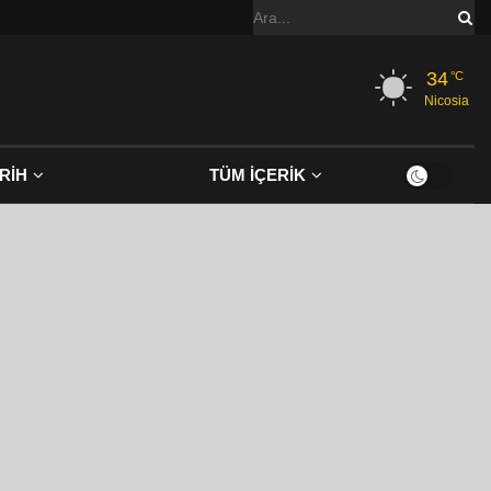
34
°C
Nicosia
RİH
TÜM İÇERİK