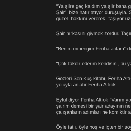
“Ya şiire geç kaldım ya şiir bana g
Şair’i bize hatırlatıyor duruşuyla. S
güzel -hakkını vererek- taşıyor ü
Şair hırkasını giymek zordur. Taş
“Benim mihengim Feriha ablam” de
“Çok takdir ederim kendisini, bu y
Gözleri Sen Kuş kitabı, Feriha Altıo
yoluyla anlatır Feriha Altıok.
Eylül diyor Feriha Altıok “Varım y
şairim demesi bir şair adayının ne
çalışanların adımları ne komiktir a
Öyle tatlı, öyle hoş ve içten bir söy