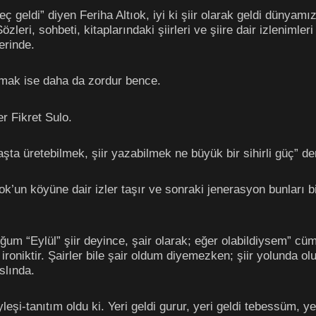
eç geldi” diyen Feriha Altıok, iyi ki şiir olarak geldi dünyam
özleri, sohbeti, kitaplarındaki şiirleri ve şiire dair izlenimler
zerinde.
ımak ise daha da zordur bence.
r Fikret Sulo.
aşta üretebilmek, şiir yazabilmek ne büyük bir sihirli güç” d
k’un köyüne dair izler taşır ve sonraki jenerasyon bunları bils
oğum “Eylül” şiir deyince, şair olarak; eğer olabildiysem” cüm
 ironiktir. Şairler bile şair oldum diyemezken; şiir yolunda 
slında.
leşi-tanıtım oldu ki. Yeri geldi gurur, yeri geldi tebessüm, yeri