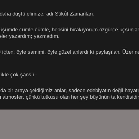
daha düştü elimize, adı Sükût Zamanları.
düşümde cümle cümle, hepsini bırakıyorum özgürce uçsunlar 
neler yazardım; yazmadım.
içten, öyle samimi, öyle güzel anlardı ki paylaşılan. Üzerin
ikle çok şanslı.
da bir araya geldiğimiz anlar, sadece edebiyatın değil haya
 atmosfer, çünkü tutkusu olan her şey büyünün ta kendisidir