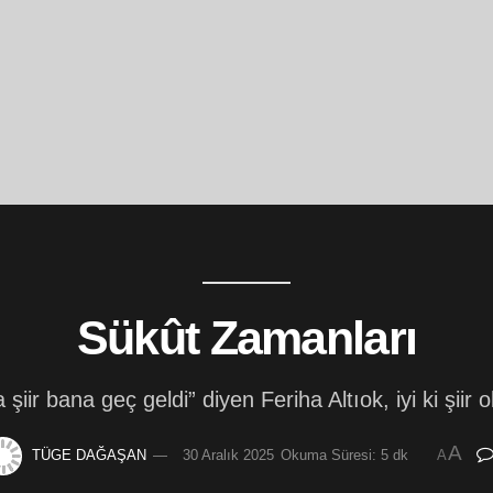
Sükût Zamanları
 şiir bana geç geldi” diyen Feriha Altıok, iyi ki şiir
A
TÜGE DAĞAŞAN
30 Aralık 2025
Okuma Süresi: 5 dk
A