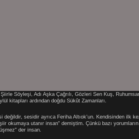
, Şiirle Söyleşi, Adı Aşka Çağrılı, Gözleri Sen Kuş, Ruhum
lül kitapları ardından doğdu Sükût Zamanları.
i değildir, sesidir ayrıca Feriha Altıok’un. Kendisinden ilk ke
şiir okumaya utanır insan” demiştim. Çünkü bazı yorumların
üşmez” der insan.