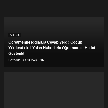
oldukça fazla etkilenmişlerdir.
4- Ayrıca, bu tarz işletmelerin halihazırda karşılaştığı
ticari engeller, kapsayıcı bir ticari ilişkinin de
kurulamamasına neden olmuş ve olumsuzlukları
derinleştirmiştir.
KIBRIS
5- Hükümetler, öncelikle hızlı likit destek sağlayarak
Öğretmenler İddialara Cevap Verdi: Çocuk
istihdam potansiyelini ve işletmelerin devamlılığını
hedeflemiştir. Bazı hükümetler ayrıca mikro ve
Yönlendirildi, Yalan Haberlerle Öğretmenler Hedef
KOBİ’lerin kapasitelerini arttırarak dayanıklılıklarını
Gösterildi
arttıracak önlemler almıştır.
Gazedda
23 MART 2025
6- Mevcut krizin mikro ve KOBİ’lere olan etkisinin
kontrollü olabilmesi için bu tarz işletmelerin piyasaya
dair daha fazla bilgiye erişmesi, erişebilir ticari ve mali
desteklere sahip olması, elverişli gümrük prosedür ve
gerekliliklerine sahip olması gerekmektedir. Ayrıca,
dijitalleşme ve elektronik ticaretin de mikro ve KOBİ’leri
olumlu etkileyeceği görülmektedir.
Raporun ilerleyen sayfalarında çeşitli devletlerin