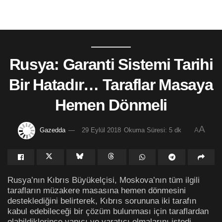
Rusya: Garanti Sistemi Tarihi
Bir Hatadır… Taraflar Masaya
Hemen Dönmeli
A
Gazedda
29 Eylül 2018
Okuma Süresi: 5 dk
A
Rusya’nın Kıbrıs Büyükelçisi, Moskova’nın tüm ilgili
tarafların müzakere masasına hemen dönmesini
desteklediğini belirterek, Kıbrıs sorununa iki tarafın
kabul edebileceği bir çözüm bulunması için taraflardan
olabildiklerince yapıcı ve yaratıcı olmalarını istedi.