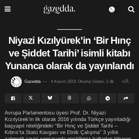
Niyazi Kızılyürek’in ‘Bir Hınç
ve Şiddet Tarihi’ isimli kitabı
Yunanca olarak da yayınlandı
A
Gazedda
4 Kasım 2019
Okuma Süresi: 2 dk
A
Avrupa Parlamentosu üyesi Prof. Dr. Niyazi
Kızılyürek’in ilk olarak 2016 yılında Türkçe yayınladığı
başyapıt niteliğindeki “Bir Hınç ve Şiddet Tarihi –
Kıbrıs’ta Statü Kavgası ve Etnik Çalışma” 3 yıllık
zahmetli çeviri sonrasında geçtiğimiz haftadan itibaren