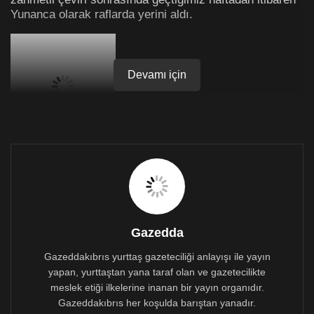
Yunanca olarak raflarda yerini aldı.
Devamı için
Kızılyürek bu çalışmasında ilk defa yayınlanan belgeler
ve bulgular ışığında Kıbrıs’ta etnik ve siyasal şiddet
olgusunu incelemekte, birlikte yaşayan, birbirlerinin
düğününe, cenaze törenine katılan insanların, etnik
şiddetin baş göstermesiyle birlikte nasıl çatışan
kamplara ayrıldıklarını, “Helenizm” ve “Türklük” adına
Gazedda
tutuştukları kavgada nasıl nefret kokan “ölümcül
kimlikler” edindiklerini değişik bir yöntemle ele
Gazeddakıbrıs yurttaş gazeteciliği anlayışı ile yayın
almaktadır. Kızılyürek, yöntem olarak “etnik nefret” ve
yapan, yurttaştan yana taraf olan ve gazetecilikte
“etnik farklılık” temelinde yapılan primordialist
meslek etiği ilkelerine inanan bir yayın organıdır.
okumaları reddederek iki toplum arasında var olan
Gazeddakıbrıs her koşulda barıştan yanadır.
“amaç uyuşmazlığı” ve “statü kavgasına” dikkat