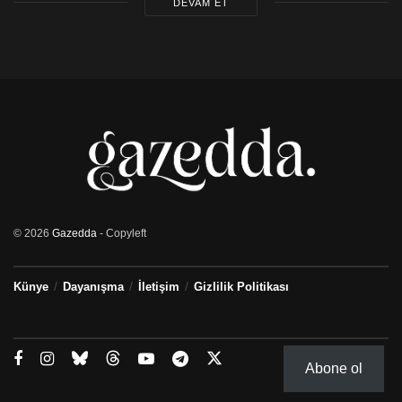
genişletilmeli.
DEVAM ET
Bunun yanında Sn Mustafa Akıncı, “Guterres
Çerçevesini stratejik bir paket anlaşma ilan edelim”
yönünde daha önce ortaya koyduğu iradeyi kararlılıkla
sürdürmeli ve ne Sn Anastasiadis’in yanlışına yanlışla
cevap vermeli, ne de Kıbrıs Türk tarafındaki
ayrılıkçılara geçit vermelidir.
Unutmayalım. Kıbrıs ve halkı ya kalıcı bölünme ve
felaket ile ya da federasyon temelinde yeniden birleşme
ve barış içerisinde bir arada yaşam temel çelişkisi ile
karşı karşıyadır.
© 2026
Gazedda
- Copyleft
Künye
Dayanışma
İletişim
Gizlilik Politikası
Abone ol