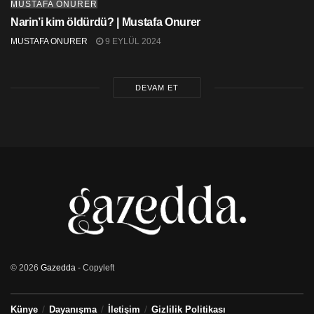
MUSTAFA ONURER
Narin’i kim öldürdü? | Mustafa Onurer
MUSTAFA ONURER
9 EYLÜL 2024
DEVAM ET
© 2026
Gazedda
- Copyleft
Künye
Dayanışma
İletişim
Gizlilik Politikası