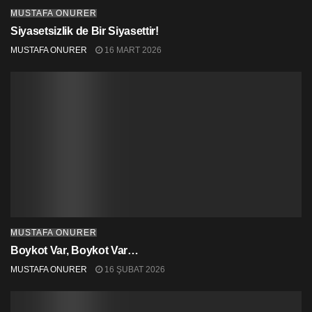
MUSTAFA ONURER
Siyasetsizlik de Bir Siyasettir!
MUSTAFA ONURER
16 MART 2026
MUSTAFA ONURER
Boykot Var, Boykot Var…
MUSTAFA ONURER
16 ŞUBAT 2026