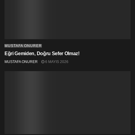
MUSTAFA ONURER
Eğri Gemiden, Doğru Sefer Olmaz!
MUSTAFA ONURER
6 MAYIS 2026