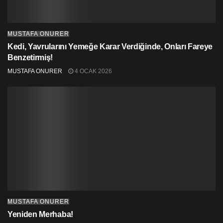
MUSTAFA ONURER
Kedi, Yavrularını Yemeğe Karar Verdiğinde, Onları Fareye
Benzetirmiş!
MUSTAFA ONURER
4 OCAK 2026
MUSTAFA ONURER
Yeniden Merhaba!