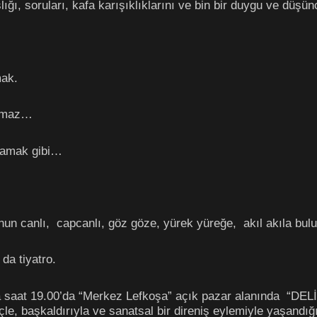
ığı, soruları, kafa karışıklıklarını ve bin bir duygu ve düşü
mak.
anmaz…
mamak gibi…
”
nun canlı, capcanlı, göz göze, yürek yüreğe, akıl akıla bul
da tiyatro.
saat 19.00’da “Merkez Lefkoşa” açık pazar alanında “DE
çle, başkaldırıyla ve sanatsal bir direniş eylemiyle yaşand