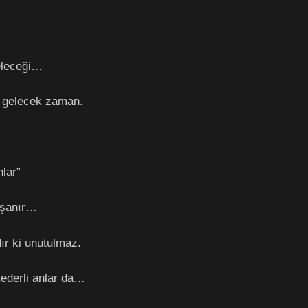
geleceği…
 gelecek zaman.
nlar”
aşanır…
ır ki unutulmaz.
 kederli anlar da…