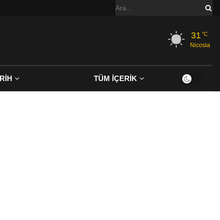
31
°C
Nicosia
RİH
TÜM İÇERİK