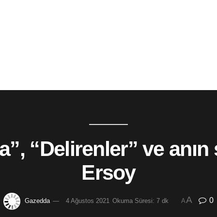
”, “Delirenler” ve anın
Ersoy
A
0
Gazedda
4 Ağustos 2021
Okuma Süresi: 7 dk
A