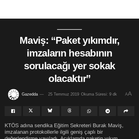
Maviş: “Paket yıkımdır,
imzaların hesabının
sorulacağı yer sokak
olacaktır”
A
Gazedda
25 Temmuz 2019
Okuma Süresi: 9 dk
A
KTÖS adına sendika Eğitim Sekreteri Burak Maviş,
imzalanan protokollerle ilgili geniş çaplı bir
değerlendirme yayıladı. Açıklamda paketin yıkım