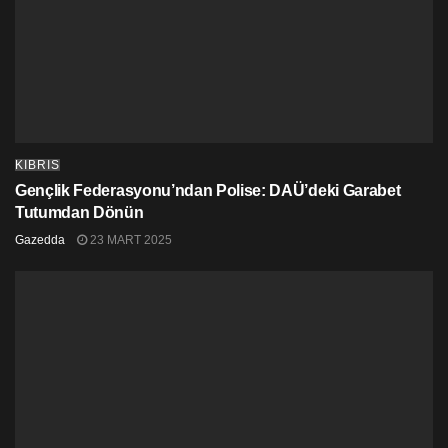
KKTC’nin bir
alt yönetim
olduğunu ifade etmektedir.
Teknik Heyet TC hükümetine aylık rapor sunacak ve
bu rapor doğrultusunda kredi ve hibeler TC
Cumhurbaşkanı’nın onayı ile kullanılabilecek.
Göç Yasası’ndan göreve başlayan
herkese ilave hak
KIBRIS
ve menfaat verecek herhangi bir yasal düzenleme ve
Gençlik Federasyonu’ndan Polise: DAÜ’deki Garabet
toplu iş sözleşmesi yapılmayacak. Bu 2011 yılına geri
Tutumdan Dönün
dönmek yorumu taşımaktadır.
Gazedda
23 MART 2025
İhtiyaç kadar değil
, emekli olanların sayısı kadar
istihdam yapılacak.
2019 yılı sonuna kadar kamuda yeni geçiçi işci
istihdamı yapılmayacak.
Yeni Toplu İş Sözleşmesi imzalanamadığı durumlarda
eski Toplu İş Sözleşmesi’nin getirdiği ek tahsisatların
geçerliliğinin devam etmemesini sağlamak amacıyla