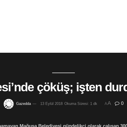
i’nde çöküş; işten dur
A
0
Gazedda
13 Eylül 2018
Okuma Süresi: 1 dk
A
amayan Mağusa Belediyesi gündelikçi olarak çalışan 300