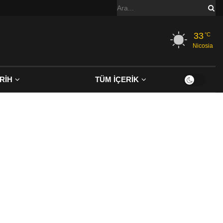
33
°C
Nicosia
RİH
TÜM İÇERİK