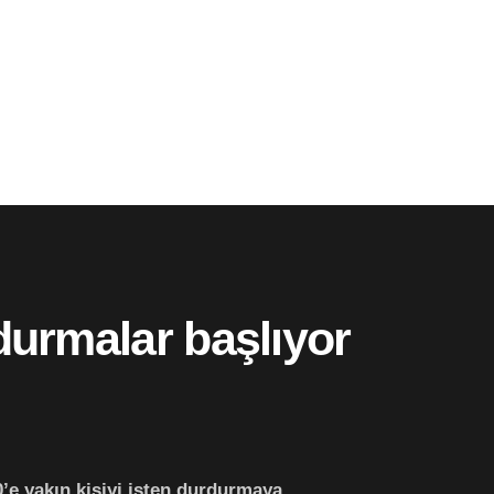
durmalar başlıyor
’e yakın kişiyi işten durdurmaya