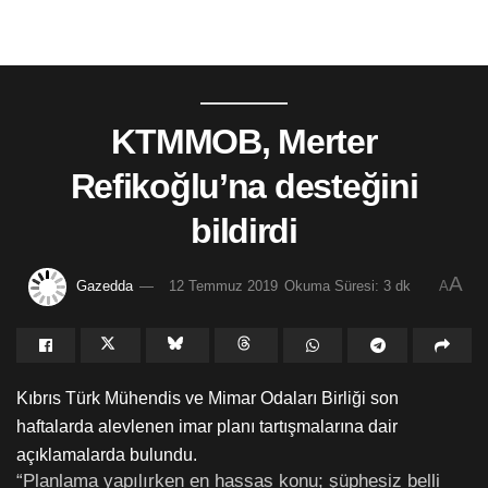
KTMMOB, Merter
Refikoğlu’na desteğini
bildirdi
A
Gazedda
12 Temmuz 2019
Okuma Süresi: 3 dk
A
Kıbrıs Türk Mühendis ve Mimar Odaları Birliği
son
haftalarda alevlenen imar planı tartışmalarına dair
açıklamalarda bulundu.
“Planlama yapılırken en hassas konu; şüphesiz belli