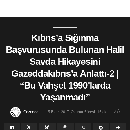
Kıbrıs’a Sığınma
Başvurusunda Bulunan Halil
Savda Hikayesini
Gazeddakıbrıs’a Anlattı-2 |
“Bu Vahşet 1990’larda
Yaşanmadı”
A
Gazedda
5 Ekim 2017
Okuma Süresi: 15 dk
A