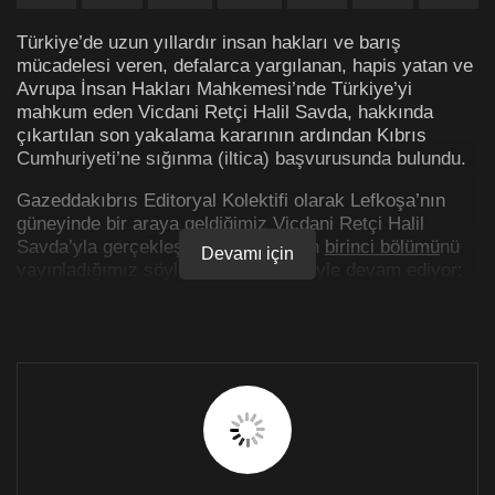
Türkiye’de uzun yıllardır insan hakları ve barış
mücadelesi veren, defalarca yargılanan, hapis yatan ve
Avrupa İnsan Hakları Mahkemesi’nde Türkiye’yi
mahkum eden Vicdani Retçi Halil Savda, hakkında
çıkartılan son yakalama kararının ardından Kıbrıs
Cumhuriyeti’ne sığınma (iltica) başvurusunda bulundu.
Gazeddakıbrıs Editoryal Kolektifi olarak Lefkoşa’nın
güneyinde bir araya geldiğimiz Vicdani Retçi Halil
Savda’yla gerçekleştirdiğimiz ve dün
birinci bölümü
nü
Devamı için
yayınladığımız söyleşi ikinci bölümüyle devam ediyor:
Yaşadıklarının ardından
Halkların Demokratik Partisi
(HDP)’nden 2015’te milletvekili adayı oldun. Bu
kararı nasıl aldın?
2013’ten itibaren Türkiye’de bir çözüm süreci
başlamıştı. 2013 Nevroz’undan başlayarak, Abdullah
Öcalan’ın Diyarbakır Nevroz’undaki konuşmasıyla
birlikte… Aslında süreç öncesine dayanıyor. Ondan
önce görüşmeler Oslo’da başlamıştı. 2013’te “barış