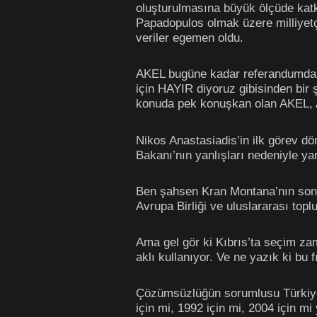
oluşturulmasına büyük ölçüde katk
Papadopulos olmak üzere milliyetç
veriler egemen oldu.
AKEL bugüne kadar referandumda n
için HAYIR diyoruz gibisinden bir 
konuda pek konuşkan olan AKEL, An
Nikos Anastasiadis’in ilk görev d
Bakanı’nın yanlışları nedeniyle y
Ben şahsen Kran Montana’nın son f
Avrupa Birliği ve uluslararası toplu
Ama gel gör ki Kıbrıs’ta seçim zam
aklı kullanıyor. Ve ne yazık ki bu f
Çözümsüzlüğün sorumlusu Türkiye’d
için mi, 1992 için mi, 2004 için m