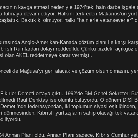
gmacının kavga etmesi nedeniyle 1974’teki hain darbe işgale
ında tutmaya devam ediyor. Halkını terk eden Makarios’un y
şlattık. Baktık ki olmuyor, halkı “hainlerle vatanseverler” o
ırasında Anglo-Amerikan-Kanada çözüm planı ile karşı karş
Kıbrıslı Rumlardan dolayı reddedildi. Çünkü bizdeki açıkgözle
esi olan AKEL reddetmeye karar vermişti.
celikle Mağusa’yı geri alacak ve çözüm olsun olmasın, yeri
Fikirler Demeti ortaya çıktı. 1992’de BM Genel Sekreteri Butr
edilmedi Rauf Denktaş ise olumlu buluyordu. O dönem DİSİ Ba
 Demeti’nde federasyondan, iki toplumun siyasi eşitliğinden,
ri dönmesinden, Kıbrıslı yurttaşların sahip olacağı tek vata
diliyordu.
2004 Annan Planı oldu. Annan Planı sadece, Kıbrıs Cumhuriy