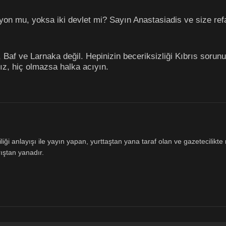
yon mu, yoksa iki devlet mi? Sayın Anastasiadis ve size refa
af ve Larnaka değil. Hepinizin beceriksizliği Kıbrıs sorununu
ız, hiç olmazsa halka acıyın.
ği anlayışı ile yayın yapan, yurttaştan yana taraf olan ve gazetecilikte m
ıştan yanadır.