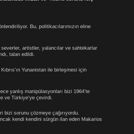
endiriliyor. Bu, politikacılarımızın eline
erler, artistler, yalancılar ve sahtekarlar
dı, talan edildi.
ıbrıs’ın Yunanistan ile birleşmesi için
rece yanlış manipülasyonları bizi 1964’te
re ve Türkiye’ye çevirdi.
eri bizi sorunu çözmeye çağırıyordu.
 ancak kendi kendini sürgün ilan eden Makarios