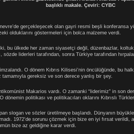
başlıklı makale. Çeviri: CYBC
nevre’de gerçekleşecek olan gayri resmi beşli konferansa yönl
 zeki olduklarını göstermeleri için bolca malzeme verdi.
bu ülkede her zaman siyasetçi değil, düzenbazlar, koltuk sev
ı, sözde liderleri tarafından, sonra Türkiye tarafından hırpalan
mzalandı. O dönem Kıbrıs Kilisesi’nin öncülüğünde, bu halk K
z tamamıyla gereksiz ve son derece yanlış bir şey.
ntikomünist Makarios vardı. O zamanki “liderimiz” in son de
O dönemin politikası ve politikacıları oklarını Kıbrıslı Türkle
yapan slogan ve sözler üretilmeye başlandı. Dünyanın büyükl
madı. 1972’de sorunu çözmek için bize en iyi fırsat verildi,
mün bize az geldiğine karar verdi.