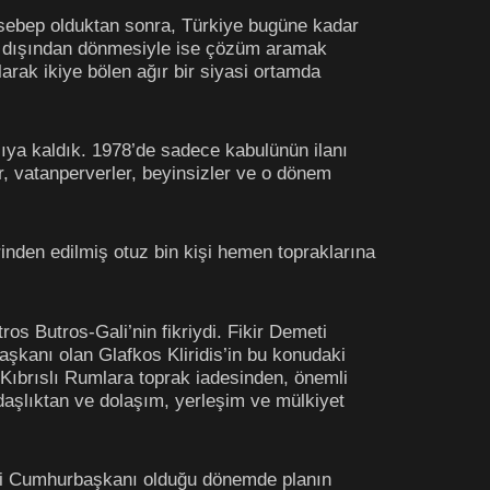
 sebep olduktan sonra, Türkiye bugüne kadar
urt dışından dönmesiyle ise çözüm aramak
larak ikiye bölen ağır bir siyasi ortamda
ıya kaldık. 1978’de sadece kabulünün ilanı
r, vatanperverler, beyinsizler ve o dönem
nden edilmiş otuz bin kişi hemen topraklarına
os Butros-Gali’nin fikriydi. Fikir Demeti
şkanı olan Glafkos Kliridis’in bu konudaki
 Kıbrıslı Rumlara toprak iadesinden, önemli
ndaşlıktan ve dolaşım, yerleşim ve mülkiyet
eti Cumhurbaşkanı olduğu dönemde planın