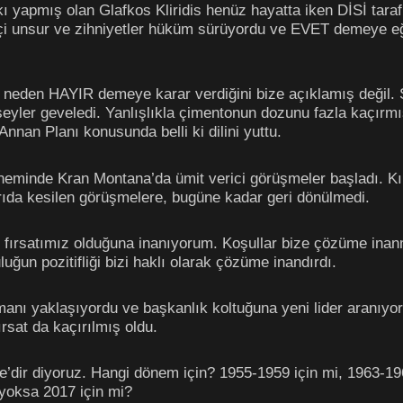
ı yapmış olan Glafkos Kliridis henüz hayatta iken DİSİ tara
i unsur ve zihniyetler hüküm sürüyordu ve EVET demeye eğil
eden HAYIR demeye karar verdiğini bize açıklamış değil. Ş
şeyler geveledi. Yanlışlıkla çimentonun dozunu fazla kaçırm
nan Planı konusunda belli ki dilini yuttu.
öneminde Kran Montana’da ümit verici görüşmeler başladı. Kı
arıda kesilen görüşmelere, bugüne kadar geri dönülmedi.
ırsatımız olduğuna inanıyorum. Koşullar bize çözüme inanma
luğun pozitifliği bizi haklı olarak çözüme inandırdı.
anı yaklaşıyordu ve başkanlık koltuğuna yeni lider aranıyordu.
ırsat da kaçırılmış oldu.
ir diyoruz. Hangi dönem için? 1955-1959 için mi, 1963-1964
i yoksa 2017 için mi?