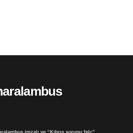
aharalambus
aralambus imzalı ve “Kıbrıs sorunu felç”