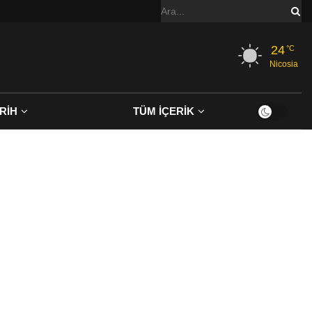
24
°C
Nicosia
RİH
TÜM İÇERİK