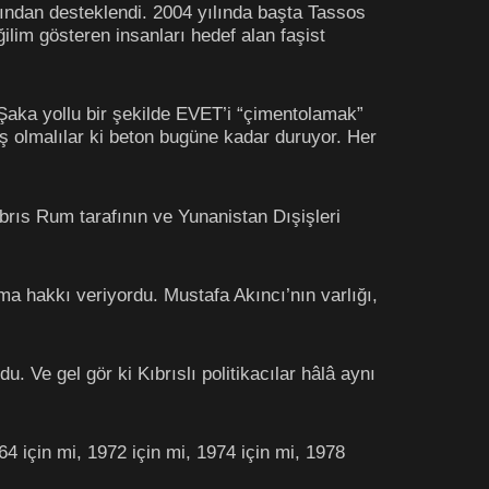
fından desteklendi. 2004 yılında başta Tassos
im gösteren insanları hedef alan faşist
aka yollu bir şekilde EVET’i “çimentolamak”
ış olmalılar ki beton bugüne kadar duruyor. Her
brıs Rum tarafının ve Yunanistan Dışişleri
 hakkı veriyordu. Mustafa Akıncı’nın varlığı,
 Ve gel gör ki Kıbrıslı politikacılar hâlâ aynı
 için mi, 1972 için mi, 1974 için mi, 1978