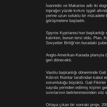
İoannidis ve Makarios adlı iki do
toprağın yüzde kırkını işgali alt
yerine uzun soluklu bir mücadele ba
görüşmelere başladık.
Spyros Kyprianou’nun başkanlığı s
kalırken, bunun tersi oldu. Plan, 
Sovyetler Birliği’nin buradaki şub
Anglo-Amerikan-Kanada planıyla ön
geri dönecekti.
Vasiliu başkanlığı döneminde Gali 
Kıbrıslı Rumlar tarafından kabul 
sorumluluğu büyüktü. Gali Fikirler
sayıda yerinden edilmiş kişinin ge
sınırlarının belirlenmesinden söz e
Ortaya çıkan bir sonraki proje, 