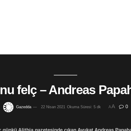
unu felç – Andreas Pap
A
0
Gazedda
22 Nisan 2021
Okuma Süresi: 5 dk
A
ar günkü Alithia gazetesinde çıkan Avukat Andreas Papah