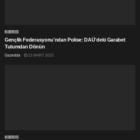
insan sevgisi üzerinde 20 yıllık bir deneyimi olduğunu,
kadın gruplarla toplum esaslı çalışmaları, sorunların
mağdurlarını ve eski siyasi tutukluların entegrasyonunu
desteklediğini kaydettiler.
KIBRIS
Gençlik Federasyonu’ndan Polise: DAÜ’deki Garabet
Tutumdan Dönün
Gazedda
23 MART 2025
KIBRIS