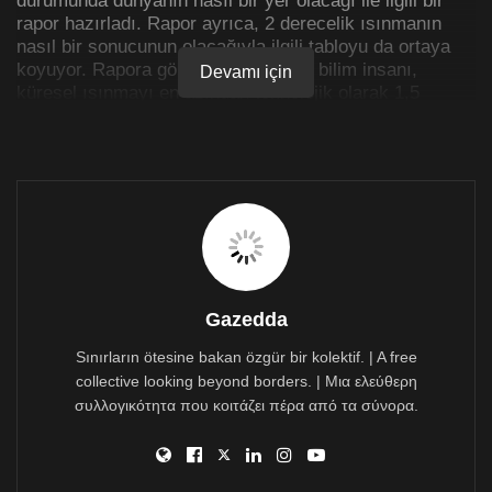
rapor hazırladı. Rapor ayrıca, 2 derecelik ısınmanın
nasıl bir sonucunun olacağıyla ilgili tabloyu da ortaya
koyuyor. Rapora göre 40 ülkeden 90 bilim insanı,
Devamı için
küresel ısınmayı en azından teknolojik olarak 1,5
derecenin altında tutmanın hala mümkün olduğunu
düşünüyor ve bunun için yapılması gerekenleri
listeliyor. Ancak tüm bunlar için siyasi irade şart. Yine
de normal insanların bu iklim felaketini önleyebilmek
için yapabileceği şeyler var. İşte küresel iklim
değişikliğine karşı alabileceğiniz altı somut önlem.
1.
Enerji sağlayıcınızı değiştiri
n
Atmosferdeki sera gazlarının çoğu, kömür, petrol ve
Gazedda
doğal gaz kullanımı nedeniyle oluşuyor. Almanya’daki
Sınırların ötesine bakan özgür bir kolektif. | A free
karbon salınımının beşte biri linyit kömürü tüketiminden
collective looking beyond borders. | Μια ελεύθερη
kaynaklı. Sera gazı etkisini azaltmak için atılabilecek
en büyük adım fosil yakıtların yenilenebilir enerjilerle
συλλογικότητα που κοιτάζει πέρα από τα σύνορα.
değiştirilmesi. Artık çoğu ülkede kendi enerji
sağlayıcınızı kendiniz seçebiliyorsunuz. Mevcut enerji
sağlayıcınızı, rüzgar, güneş veya su gibi enerjiyi