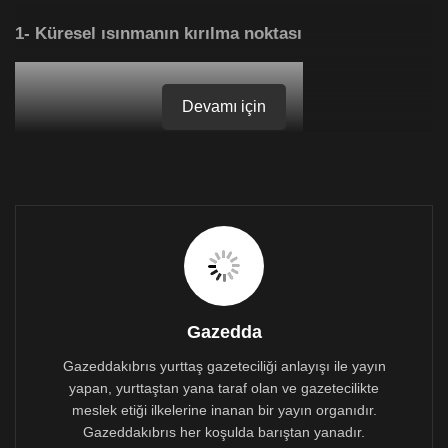
1- Küresel ısınmanın kırılma noktası
Devamı için
Gazedda
Gazeddakıbrıs yurttaş gazeteciliği anlayışı ile yayın
“Güvenli sera gazı seviyelerini çoktan geride bıraktık.
yapan, yurttaştan yana taraf olan ve gazetecilikte
İşler çığrından çıkmaya başlıyor: Kuzey Kutbu buzları
meslek etiği ilkelerine inanan bir yayın organıdır.
eriyor; donmuş kutup topraklarından metan kaynıyor;
Gazeddakıbrıs her koşulda barıştan yanadır.
dağ buzulları çözülüyor. Gelecek birkaç yıl içinde,