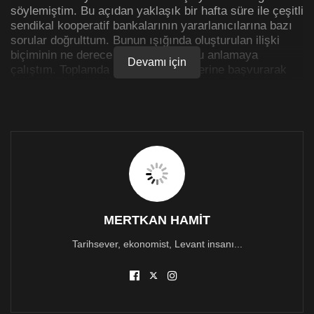
söylemiştim. Bu açıdan yaklaşık bir hafta süre ile çeşitli
sendikal kooperatif bankalarının yararlanıcılarına bazı
sorular doğrulttum. Bunun ışığında oluşturulan ilişki
biçiminin ne derece sağlıklı olduğunu anlamaya
Devamı için
çalıştım. Toplamda 12 kişinin görüşlerine başvurarak
oluşturduğum bu yazıda, faydalanıcılarının banka ile
kurdukları ilişkiyi sekiz soruda anlamaya çalıştım.
Soruların sonunda faydalanıcılara nasıl bir sendikal
kooperatif bankası hayal ettiklerini sormuştum. Onların
cevapları son derece heyecan vericiydi. Bunlar,
sendikal kooperatif bankalarının geleceğe yönelik
yapmaları gerekenlerin yol haritası olacak nitelikte
ifadeler. Bunlar arasında seçtiğim birkaç ifadeyi aynen
paylaşıyorum:
MERTKAN HAMİT
“
Paradan para kazanma hırsı yerine kriz zamanlarında
Tarihsever, ekonomist, Levant insanı...
üyesiyle küçülen ve daha sonra üyesiyle büyüyen bir
kooperatif hayal ediyorum.”
“
Üyelerinin ev, eğitim. tatil ihtiyaçlarını uzun vadeli
düşük kredilerle karşılayabilen, zenginin parasına para