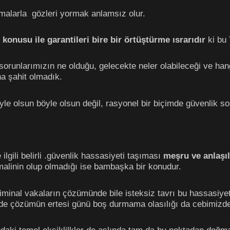
malarla gözleri yormak anlamsız olur.
 konusu ile garantileri bire bir örtüştürme ısrarıdır
ki bu 
sorunlarımızın ne olduğu, gelecekte neler olabileceği ve hangi
na şahit olmadık.
le olsun böyle olsun değil, rasyonel bir biçimde güvenlik so
 ilgili belirli .güvenlik hassasiyeti taşıması
meşru ve anlaşılı
alinin olup olmadığı ise bambaşka bir konudur.
minal vakaların çözümünde bile isteksiz tavrı bu hassasiyeti
e çözümün ertesi günü boş durmama olasılığı da cebimizde