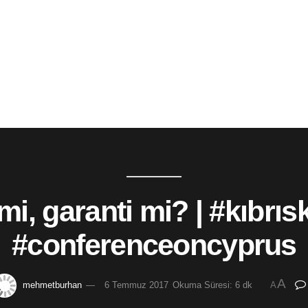
mi, garanti mi? | #kıbrıs
#conferenceoncyprus
A
mehmetburhan
6 Temmuz 2017
Okuma Süresi: 6 dk
A