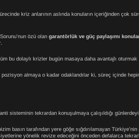
sürecinde kriz anlarının aslında konuların içeriğinden çok sü
s Sorunu’nun özü olan
garantörlük ve güç paylaşımı konula
.
tüm bu dolaylı krizler bugün masaya daha avantajlı oturmak i
çin pozisyon almaya o kadar odaklandılar ki, süreç içinde he
anti sisteminin tekrardan konuşulmaya çalışıldığı günlerdeyi
bizim basın tarafından yere göğe sığdırılamayan Türkiye’nin
iyetlerine yönelik revize edeceğini önceden defalarca tekrarl