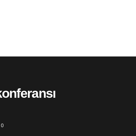
konferansı
0