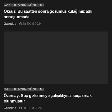
Perşembe:
GAZEDDA'NIN GÜNDEMİ
Öksüz: Bu saatten sonra gözümüz kulağımız adli
soruşturmada
Yuka Blend Sokak Festivali başladı – Fotoğraf
Gazedda
28 EKIM 2024
Feminist Öğretmen İnisiyatifi: “Geleneksel cinsiyetçi
rollerinize teslim olmayacağız”
Kıbrıs’ın Güneyinde Diyalog Sonuç Vermiyor, Eğitimde
Grev Kapıda
‘Neoliberal Köktencilik’, Komprador Devlet, Eş-Dost-
Akraba Kapitalizmi ve Çöküş | Fikret Başkaya
Sonbahar girişi dinleyebileceğiniz 10 caz şarkısı
“Yaprak Döküyor” Diye Ağaç Kıyımı
GAZEDDA'NIN GÜNDEMİ
Cuma:
Özersay: Suç gizlenmeye çalışıldıysa, suça ortak
olunmuştur
Halklar Yoksullaşırken Militarizasyona 13 Milyar Euro
Gazedda
28 EKIM 2024