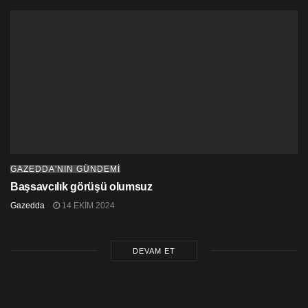
“İçişleri Bakanı Baybars Ankara’ya Çağrılarak Dayatma
Yapıldı”
Anastasiadis’in Pedofil Mahkumları Affetmesi Skandal
Oldu
Mağusa Belediyesi’nde çöküş; işten durdurmalar
başlıyor
Ezberi bozmak ya da ezberin parçası olmak – Mertkan
Hamit
GAZEDDA'NIN GÜNDEMİ
Başsavcılık görüşü olumsuz
Gazedda
14 EKIM 2024
DEVAM ET