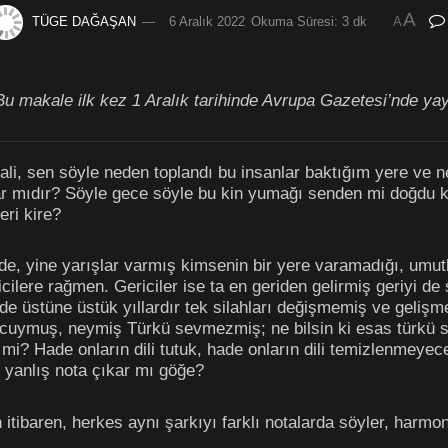
A
TÜGE DAĞAŞAN
6 Aralık 2022
Okuma Süresi: 3 dk
A
Bu makale ilk kez 1 Aralık tarihinde Avrupa Gazetesi’nde ya
li, sen söyle neden toplandı bu insanlar baktığım yere ve
ar mıdır? Söyle gece söyle bu kin yumağı senden mi doğdu k
eri kire?
, yine yarışlar varmış kimsenin bir yere varamadığı, umutla
icilere rağmen. Gericiler ise ta en geriden gelirmiş geriyi 
de üstüne üstük yıllardır tek silahları değişmemiş ve gelişme
ymuş, neymiş Türkü sevmezmiş; ne bilsin ki esas türkü sö
i? Hade onların dili tutuk, hade onların dili temizlenmeyece
n yanlış nota çıkar mı göğe?
 itibaren, herkes aynı şarkıyı farklı notalarda söyler, harmon