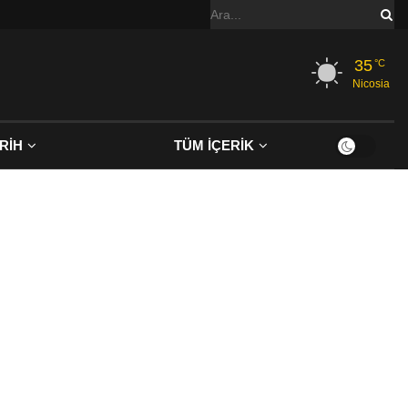
35
°C
Nicosia
RİH
TÜM İÇERİK