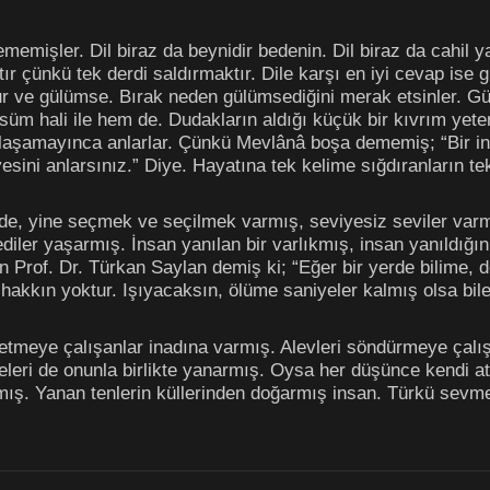
ememişler. Dil biraz da beynidir bedenin. Dil biraz da cahil y
ır çünkü tek derdi saldırmaktır. Dile karşı en iyi cevap ise
 ve gülümse. Bırak neden gülümsediğini merak etsinler. Gül
süm hali ile hem de. Dudakların aldığı küçük bir kıvrım yete
ulaşamayınca anlarlar. Çünkü Mevlânâ boşa dememiş; “Bir in
sini anlarsınız.” Diye. Hayatına tek kelime sığdıranların te
, yine seçmek ve seçilmek varmış, seviyesiz seviler varmı
ediler yaşarmış. İnsan yanılan bir varlıkmış, insan yanıldığı
n Prof. Dr. Türkan Saylan demiş ki; “Eğer bir yerde bilime, 
 hakkın yoktur. Işıyacaksın, ölüme saniyeler kalmış olsa bi
eye çalışanlar inadına varmış. Alevleri söndürmeye çalışa
leri de onunla birlikte yanarmış. Oysa her düşünce kendi at
mış. Yanan tenlerin küllerinden doğarmış insan. Türkü sevm