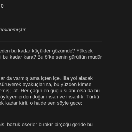
0
yımlanmıştır.
 neden bu kadar küçükler gözümde? Yüksek
i bu kadar kara? Bu öfke senin gürültün müdür
r da varmış ama içten içe. İlla yol alacak
de sürüyerek ayakuçlarına, bu yüzden kimse
miş; laf. Her çağın en güçlü silahı olsa da bu
yleyenlerden doğar insan ve insanlık. Türkü
k kadar kirli, o halde sen söyle gece;
isi bozuk eserler bırakır birçoğu geride bu