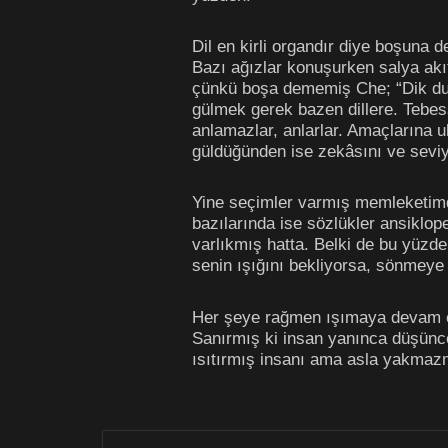
Dil en kirli organdır diye boşuna d
Bazı ağızlar konuşurken salya akıt
çünkü boşa dememiş Che; “Dik dur
gülmek gerek bazen dillere. Tebes
anlamazlar, anlarlar. Amaçlarına 
güldüğünden ise zekâsını ve seviye
Yine seçimler varmış memleketimde
bazılarında ise sözlükler ansiklop
varlıkmış hatta. Belki de bu yüzde
senin ışığını bekliyorsa, sönmeye
Her şeye rağmen ışımaya devam etm
Sanırmış ki insan yanınca düşünce
ısıtırmış insanı ama asla yakmaz