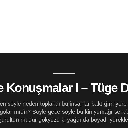
e Konuşmalar I – Tüge 
en söyle neden toplandı bu insanlar baktığım ye
egolar mıdır? Söyle gece söyle bu kin yumağı send
gürültün müdür gökyüzü ki yağdı da boyadı yürekler