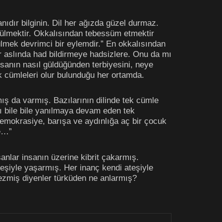
anıdır bilginin. Dil her ağızda güzel durmaz.
 gülmektir. Okkalısından tebessüm etmektir
mek devrimci bir eylemdir.” En okkalısından
r aslında had bildirmeye hadsizlere. Onu da mı
sanın nasıl güldüğünden terbiyesini, neye
k cümleleri olur bulunduğu her ortamda.
ş da varmış. Bazılarının dilinde tek cümle
nı bile bile yanılmaya devam eden tek
demokrasiye, barışa ve aydınlığa aç bir çocuk
le…”
nlar insanın üzerine kibrit çakarmış.
eşiyle yaşarmış. Her inanç kendi ateşiyle
ezmiş diyenler türküden ne anlarmış?