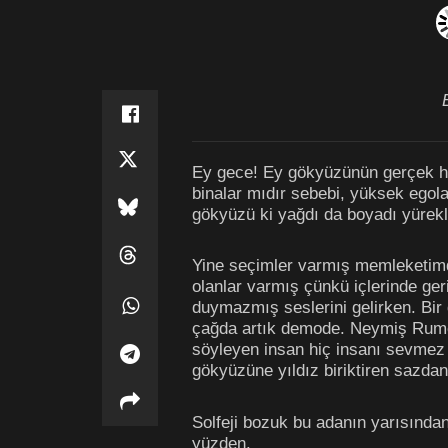
Ey gece! Ey gökyüzünün gerçek ha
binalar mıdır sebebi, yüksek egol
gökyüzü ki yağdı da boyadı yürekl
Yine seçimler varmış memleketimde
olanlar varmış çünkü içlerinde ger
duymazmış seslerini gelirken. Bir 
çağda artık demode. Neymiş Rumcu
söyleyen insan hiç insanı sevmez m
gökyüzüne yıldız biriktiren sazda
Solfeji bozuk bu adanın yarısından
yüzden.