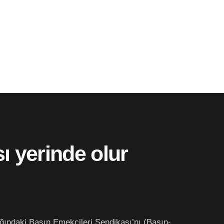
 yerinde olur
ğındaki Basın Emekçileri Sendikası’nı (Basın-