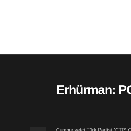
Erhürman: PG
Cumhuriyetçi Türk Partisi (CTP) G