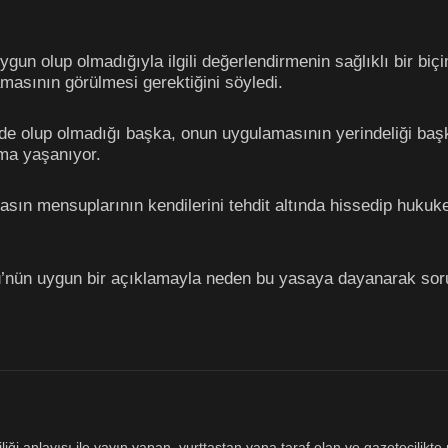
n olup olmadığıyla ilgili değerlendirmenin sağlıklı bir biçi
amasının görülmesi gerektiğini söyledi.
de olup olmadığı başka, onun uygulamasının yerindeliği baş
ışma yaşanıyor.
asın mensuplarının kendilerini tehdit altında hissedip huku
’nün uygun bir açıklamayla neden bu yasaya dayanarak soru
ği anlayışı ile yayın yapan, yurttaştan yana taraf olan ve gazetecilikte m