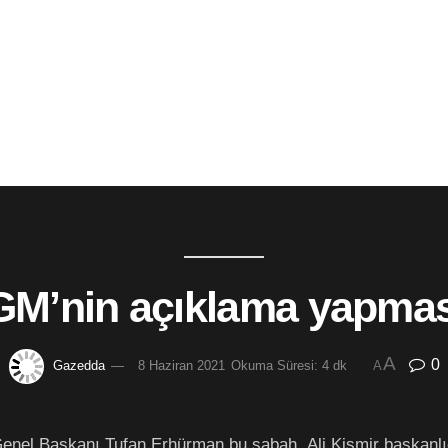
M’nin açıklama yapması
A
0
Gazedda
8 Haziran 2021
Okuma Süresi: 4 dk
A
enel Başkanı Tufan Erhürman bu sabah, Ali Kişmir başkanlı