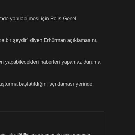
mde yapılabilmesi için Polis Genel
ka bir şeydir” diyen Erhürman açıklamasını,
ken yapabilecekleri haberleri yapamaz duruma
şturma başlatıldığını açıklaması yerinde
eslek etiği ilkelerine inanan bir yayın organıdır.