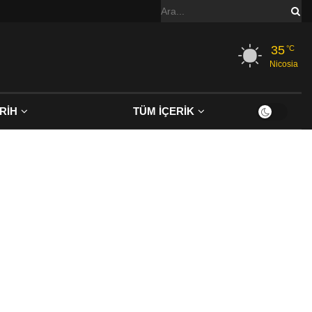
35
°C
Nicosia
RİH
TÜM İÇERİK