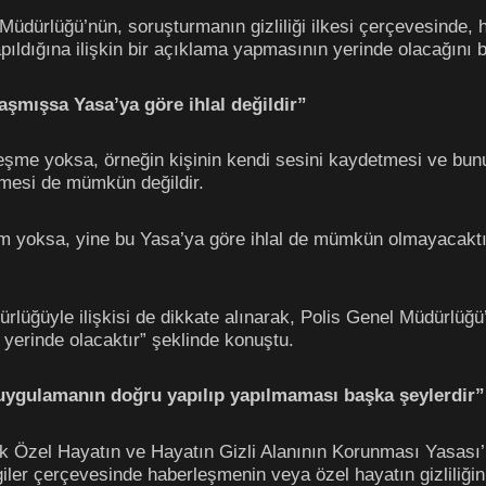
dürlüğü’nün, soruşturmanın gizliliği ilkesi çerçevesinde, h
ıldığına ilişkin bir açıklama yapmasının yerinde olacağını bel
aşmışsa Yasa’ya göre ihlal değildir”
leşme yoksa, örneğin kişinin kendi sesini kaydetmesi ve b
ilmesi de mümkün değildir.
um yoksa, yine bu Yasa’ya göre ihlal de mümkün olmayacaktır.
lüğüyle ilişkisi de dikkate alınarak, Polis Genel Müdürlüğü’n
yerinde olacaktır” şeklinde konuştu.
 uygulamanın doğru yapılıp yapılmaması başka şeylerdir”
ak Özel Hayatın ve Hayatın Gizli Alanının Korunması Yasas
iler çerçevesinde haberleşmenin veya özel hayatın gizliliğini