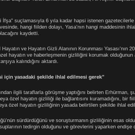
 İfşa” suçlamasıyla 6 yıla kadar hapsi istenen gazetecilerle 
evesinde, hangi fiilden dolayı, Yasa’nın hangi maddesinin ihla
lacağını kaydetti.
Hayatın ve Hayatın Gizli Alanının Korunması Yasası’nın 2014
l hayatın ve haberleşmenin gizliliğini korumak olduğunun al
karşıya kalındığını aktardı.
 için yasadaki şekilde ihlal edilmesi gerek”
n ilgili taraflarla görüşme yaptığını belirten Erhürman, şu 
eya özel hayatın gizliliği ile bağlantısını kuramadığını, bir 
a özel hayatın gizliliğinin yasada belirtilen şekilde ihlal edi
ü’nün sürdürdüğünü ve soruşturmanın gizliliğinin esas old
uplarının tedirgin olduğunu ve görevlerini yaparken endişe d