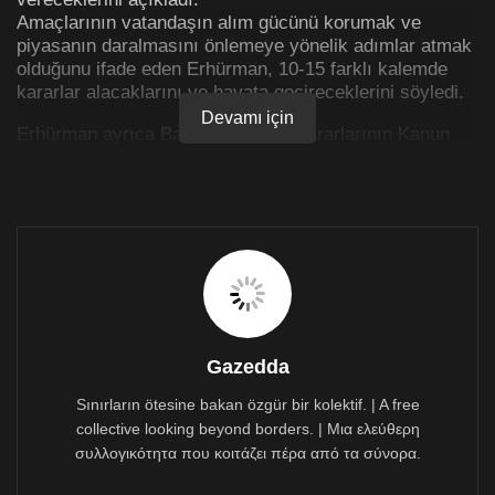
Amaçlarının vatandaşın alım gücünü korumak ve
piyasanın daralmasını önlemeye yönelik adımlar atmak
olduğunu ifade eden Erhürman, 10-15 farklı kalemde
kararlar alacaklarını ve hayata geçireceklerini söyledi.
Devamı için
Erhürman ayrıca Bakanlar Kurulu kararlarının Kanun
Hükmünde Kararnameler ile hayata geçeceğini de
açıkladı.
Bugünkü Bakanlar Kurulu toplantısının bir diğer
başlığının da Meclis’in olağanüstü toplanması olduğunu
açıklayan Erhürman, kararların Çarşamba veya
Perşembe günü açıklanacağını ifade etti.
Gazedda
Sınırların ötesine bakan özgür bir kolektif. | A free
collective looking beyond borders. | Μια ελεύθερη
συλλογικότητα που κοιτάζει πέρα από τα σύνορα.