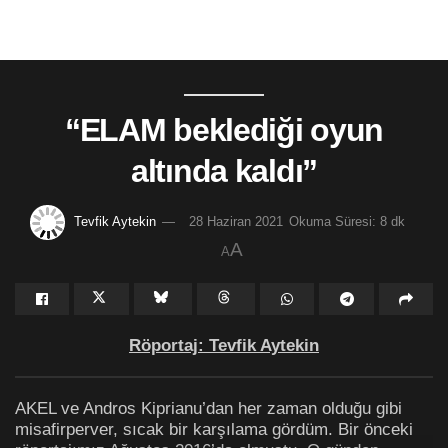
“ELAM beklediği oyun
altında kaldı”
Tevfik Aytekin
28 Haziran 2021
Okuma Süresi: 8 dk
A
A
Röportaj: Tevfik Aytekin
AKEL ve Andros Kiprianu’dan her zaman olduğu gibi
misafirperver, sıcak bir karşılama gördüm. Bir önceki