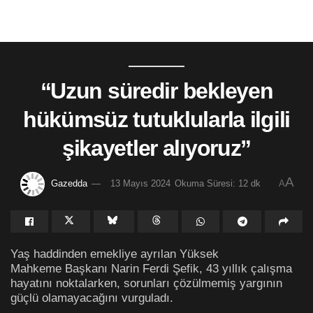
“Uzun süredir bekleyen
hükümsüz tutuklularla ilgili
şikayetler alıyoruz”
A
Gazedda
13 Mayıs 2024
Okuma Süresi: 12 dk
A
Yaş haddinden emekliye ayrılan Yüksek
Mahkeme Başkanı Narin Ferdi Şefik, 43 yıllık çalışma
hayatını noktalarken, sorunları çözülmemiş yargının
güçlü olamayacağını vurguladı.