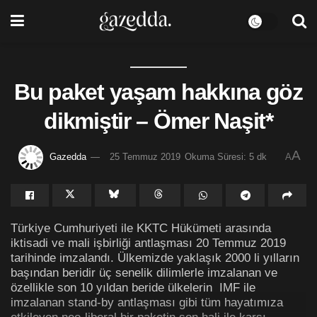
Bu paket yaşam hakkına göz
dikmiştir – Ömer Naşit*
A
Gazedda
25 Temmuz 2019
Okuma Süresi: 5 dk
A
Türkiye Cumhuriyeti ile KKTC Hükümeti arasında
iktisadi ve mali işbirliği antlaşması 20 Temmuz 2019
tarihinde imzalandı. Ülkemizde yaklaşık 2000 li yılların
başından beridir üç senelik dilimlerle imzalanan ve
özellikle son 10 yıldan beride ülkelerin IMF ile
imzalanan stand-by antlaşması gibi tüm hayatımıza
etkileyen neo-liberal bir paketin son hali ile karşı