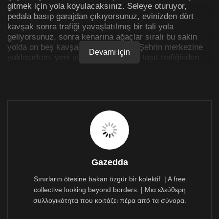
gitmek için yola koyulacaksınız. Seleye oturuyor,
pedala basıp garajdan çıkıyorsunuz, evinizden dört
kavşak sonra trafiği yavaşlatılmış bir tali yola
geliyorsunuz, sonra kenarına ağaçlar sıralı bu sakin
yolda on beş kavşak geçiyorsunuz. Şehrin merkezine
Devamı için
yaklaşırken, yeni yapılan ve motorlu taşıt trafiğinden
ayırılmış bisiklet yoluna giriyorsunuz. Oturduğunuz
mahalledeki ulaşım ağının sizi şehrin iş merkezine
doğrudan ulaştıracak son üç kilometrelik kısmını bu
bisiklet yoluyla bağlamışlar. Yolu taşıt trafiğinden ayıran
saksılardaki fidanlar ve çiçeklerden mis kokular
yayılıyor havaya. Nihayet işyerinize varıyorsunuz,
bisikletinizi milim olsun yerden kaldırmadan bisiklet
dolabına koyup kilitliyorsunuz, enerjik adımlarla ofise
giriyorsunuz, ve artık güne hazırsınız.
Gazedda
Şimdi bir de şöyle hayal edin: Günlerden pazartesi,
bisikletle işe gitmek için yola koyulacaksınız.
Sınırların ötesine bakan özgür bir kolektif. | A free
Bisikletinizi merdivenlerden indirirken, yoldan hızla
collective looking beyond borders. | Μια ελεύθερη
geçen otomobillerin ve nakliye kamyonlarının vıırr vıır
συλλογικότητα που κοιτάζει πέρα από τα σύνορα.
eden sesleri üstünüzdeki uyku mahmurluğunu ezip