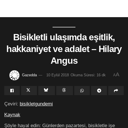
Bisikletli ulaşımda eşitlik,
hakkaniyet ve adalet – Hilary
Angus
A
Gazedda
10 Eylül 2018
Okuma Süresi: 16 dk
A
Çeviri:
bisikletgundemi
Kaynak
Şöyle hayal edin: Günlerden pazartesi, bisikletle işe