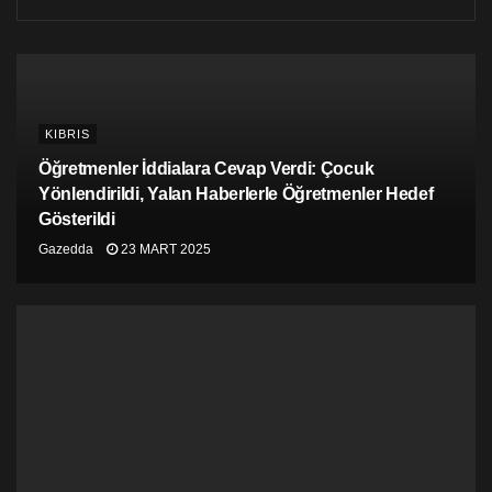
ve AB gibi uluslararası aktörlerin katılımıyla sürecin
başarıya ulaşmasının kolaylaştığını söyledi. Bakıner,
süreçte dikkat çeken diğer üç vurguyu şöyle özetledi:
Mağdur yakınlarına önem verilmesi ve onların sürece
dahil edilmeleri önemli bir adımdı. Şiddet devam
ederken müzakereler yürütüldü, Hükümet son ana
KIBRIS
kadar FARC da sembolik olanlar dışında ateşkes
uygulamadı. Barış Anlaşması, yapılan referandum
Öğretmenler İddialara Cevap Verdi: Çocuk
sonucunda kabul edilmedi ancak süreç bitirilmedi ve
Yönlendirildi, Yalan Haberlerle Öğretmenler Hedef
anlaşma, referandum olmadan, yasal düzenlemeler
Gösterildi
şeklinde uygulandı. Türkiye’de de tartışılan üçüncü göz,
Gazedda
23 MART 2025
garantör aktör meselesine dair de bir anekdot aktaran
Bakıner, BM gibi uluslararası aktörlerin sürece dahil
olmasının FARC açısından bir güvence oluşturduğunu
bunun da silahsızlanma konusunda FARC’ı
cesaretlendirdiğini vurguladı.
Programın soru-cevap kısmında FARC’ın eşcinsellik
olgusuna ve LGBTQİ+ örgütlerinin de sürece dahil
olmasına nasıl baktığı, toplumsal cinsiyet perspektifinin