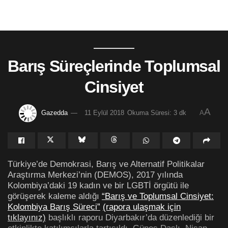
Barış Süreçlerinde Toplumsal
Cinsiyet
A
Gazedda
11 Eylül 2018
Okuma Süresi: 3 dk
A
Türkiye’de Demokrasi, Barış ve Alternatif Politikalar
Araştırma Merkezi’nin (DEMOS), 2017 yılında
Kolombiya’daki 19 kadın ve bir LGBTİ örgütü ile
görüşerek kaleme aldığı
“Barış ve Toplumsal Cinsiyet:
Kolombiya Barış Süreci”
(rapora ulaşmak için
tıklayınız)
başlıklı raporu Diyarbakır’da düzenlediği bir
etkinlikte katılımcılarla tartışıldı. Güneş Daşlı, Nisan