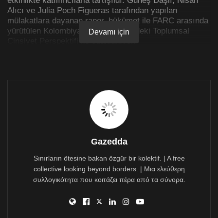
Alıcı ve Julia Poch Figueras tarafından yapılan
mülakatlara dayanan rapor, hükümet ile FARC arasında
yürütülen Kolombiya Barış Süreci’ndeki Toplumsal
Devamı için
Cinsiyet Perspektifi’ne odaklanıyor.
Sivil Sayfalar
‘ın haberine göre Diyarbakır’da
düzenlenen panelde araştırmanın akademik danışmanı
Onur Bakıner, Kolombiya’da yürütülen barış sürecinin
arka planını anlatarak sürecin bugüne kadarki
adımlarını özetledi. “Sürecin en önemli üç özelliği
planlı-programlı, şeffaf ve katılımcı bir süreç olmasıydı”
vurgusunu yapan Bakıner, önceden çıkarılan “müzakere
Gazedda
yasası” sayesinde tarafların hangi talepleri hangi
Sınırların ötesine bakan özgür bir kolektif. | A free
çerçevede müzakere edeceklerinin önceden bilindiğini,
collective looking beyond borders. | Μια ελεύθερη
bunun da işleri kolaylaştırdığını aktardı. Şeffaflık
politikası dolayısıyla başarılı adımların kamuoyu ile
συλλογικότητα που κοιτάζει πέρα από τα σύνορα.
paylaşarak halkın süreci sahiplenmesinin sağlandığı,
ancak başarısız adımların da ümitleri zedelediği
bilgisini paylaşan Bakıner, hem yerel hem de BM, ABD