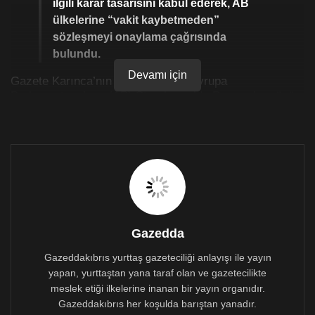
ilgili karar tasarısını kabul ederek, AB
ülkelerine “vakit kaybetmeden”
sözleşmeyi onaylama çağrısında
bulundu.
Devamı için
Gazete Karınca’nın haberine göre Avrupa
Parlamentosu’nun (AP) Strasbourg’da Perşembe günü
(28 Kasım) düzenlenen oturumunda İstanbul
Sözleşmesi’nin onaylanması çağrısı ile ilgili karar
tasarısı 91’e karşı 500 “evet” oyuyla kabul edildi.
Karar metninde “Parlamento olarak İstanbul
Sözleşmesi’ne yönelik sözleşmeyi kasıtlı olarak
çarpıtan ve içeriği hakkında gerçek dışı tasvirlere
dayanan her türlü saldırı ve kampanyayı kınıyoruz”
ifadelerine yer verildi.
Gazedda
Kararda, Bulgaristan, Çekya, Macaristan, Litvanya,
Gazeddakıbrıs yurttaş gazeteciliği anlayışı ile yayın
Letonya, Slovakya ve Britanya’nın sözleşmeyi
yapan, yurttaştan yana taraf olan ve gazetecilikte
imzaladığı ancak onaylamadığı belirtilerek bazı
meslek etiği ilkelerine inanan bir yayın organıdır.
ülkelerde sözleşme hakkında yanlış bilgi yayarak
Gazeddakıbrıs her koşulda barıştan yanadır.
yürütülen kampanyalar kınandı.