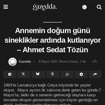
Annemin doğum günü
sineklikler ardında kutlanıyor
– Ahmet Sedat Tözün
A
Gazedda
8 Mayıs 2020
Okuma Süresi: 3 dk
A
1963’te Larnaka’ya bağlı Celya köyünde bir şeyler
oluyor. Mayıs ayının ilk salısına denk gelen bu günde,7
Mayıs’ta, belki de o senenin getireceği olaylara karşı
önceden dirayet gösterebilmesi için köyün gördüğü en
güçlü, bağımsız kadın dünyaya geliyor.