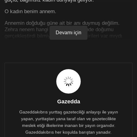
O kadın benim annem.
Annemin doğduğu güne ait bir anı duymuş değilim.
Zehra nenem hangi ebenin önderliğinde doğumu
Devamı için
gerçekleştirdi bilmiyorum. Yanında birileri var mıydı
bilmiyorum. Dedem ilk doğan çocuğunun kız
olmasından hoşnut muydu? Bunları hiç bilmiyorum.
Bilmesem de tahmin edebildiğim tek şey o gün neler
yaşanmış, neler hissedilmiş olursa olsun insanlar bir
şekilde yan yana duruyorlardı.
Bugün ise (7 Mayıs 2020) annemin elli yedinci yaşını
kutluyoruz. Aramızda iki metre mesafe ve bir sineklik
var. Hamaratlığım el verdiğince hazır malzemelerden
ona küçük bir pasta yapıyorum (bir tane de babama
Gazedda
hazırlıyorum, çocuklar arasında küslük olması
istediğim en son şey). Ellerimde eldivenler, ağzımda
Gazeddakıbrıs yurttaş gazeteciliği anlayışı ile yayın
maske var. Pastanın mumunu ben yakamıyorum. Onun
yapan, yurttaştan yana taraf olan ve gazetecilikte
yerine pastayı bahçede duran masaya bırakıyorum.
meslek etiği ilkelerine inanan bir yayın organıdır.
Annem pastayı masadan alıp içeride, mutfakta kendi
Gazeddakıbrıs her koşulda barıştan yanadır.