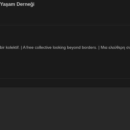
i Yaşam Derneği
bir kolektif. | A free collective looking beyond borders. | Μια ελεύθερ