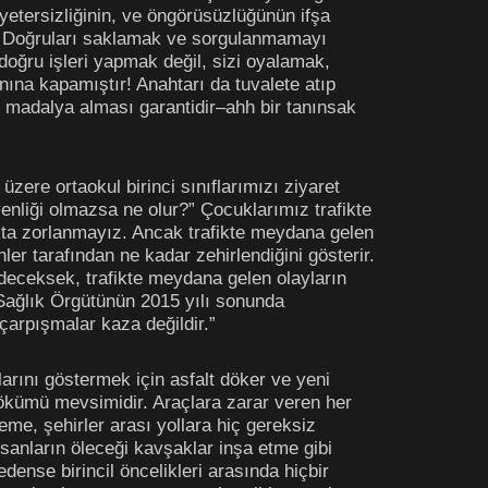
, yetersizliğinin, ve öngörüsüzlüğünün ifşa
r. Doğruları saklamak ve sorgulanmamayı
doğru işleri yapmak değil, sizi oyalamak,
nına kapamıştır! Anahtarı da tuvalete atıp
tın madalya alması garantidir–ahh bir tanınsak
üzere ortaokul birinci sınıflarımızı ziyaret
enliği olmazsa ne olur?” Çocuklarımız trafikte
akta zorlanmayız. Ancak trafikte meydana gelen
ler tarafından ne kadar zehirlendiğini gösterir.
edeceksek, trafikte meydana gelen olayların
ağlık Örgütünün 2015 yılı sonunda
çarpışmalar kaza değildir.”
arını göstermek için asfalt döker ve yeni
dökümü mevsimidir. Araçlara zarar veren her
eme, şehirler arası yollara hiç gereksiz
sanların öleceği kavşaklar inşa etme gibi
dense birincil öncelikleri arasında hiçbir