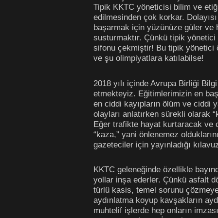
Tipik KKTC yöneticisi bilim ve etiğ
edilmesinden çok korkar. Dolayıs
başarmak için yüzünüze güler ve he
susturmaktır. Çünkü tipik yönetici
sifonu çekmiştir! Bu tipik yönetici
ve şu olimpiyatlara katılabilse!
2018 yılı içinde Avrupa Birliği Bilg
etmekteyiz. Eğitimlerimizin en baş
en ciddi kayıpların ölüm ve ciddi
olayları anlatırken sürekli olarak 
Eğer trafikte hayat kurtaracak ve 
“kaza,” yani önlenemez oldukları
gazeteciler için yayınladığı kılav
KKTC geleneğinde özellikle bayındı
yollar inşa ederler. Çünkü asfalt
türlü kasis, temel sorunu çözmeyen
aydınlatma koyup kavşakların aydı
muhtelif işlerde hep onların imzası