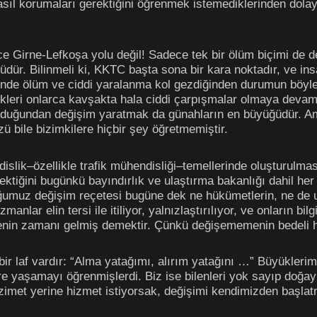
ıl korumaları gerektiğini öğrenmek istemediklerinden dolayı
e Girne-Lefkoşa yolu değil! Sadece tek bir ölüm biçimi de de
ünüdür. Bilinmeli ki, KKTC başta sona bir kara noktadır, ve i
inde ölüm ve ciddi yaralanma kol gezdiğinden durumun böyle 
tikleri onlarca kavşakta hala ciddi çarpışmalar olmaya dev
duğundan değişim yaratmak da günahların en büyüğüdür. Am
zü bile bizimkilere hiçbir şey öğretmemiştir.
lik–özellikle trafik mühendisliği–temellerinde oluşturulması 
ektiğini bugünkü bayındırlık ve ulaştırma bakanlığı dahil her 
muz değişim reçetesi bugüne dek ne hükümetlerin, ne de ula
anlar elin tersi ile itiliyor, yalnızlaştırılıyor, ve onların bil
in zamanı gelmiş demektir. Çünkü değişememenin bedeli he
ı bir laf vardır: “Alma yatağımı, alırım yatağını …” Büyükleri
 yaşamayı öğrenmişlerdi. Biz ise bilenleri yok sayıp doğayı 
zimet yerine hizmet istiyorsak, değişimi kendimizden başlat