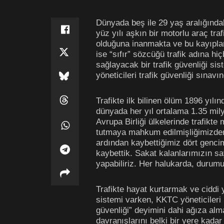
Dünyada beş ile 29 yaş aralığında
yüz yılı aşkın bir motorlu araç tr
olduğuna inanmakta ve bu kayıplar
ise “sıfır” sözcüğü trafik adına hi
sağlayacak bir trafik güvenliği si
yöneticileri trafik güvenliği sınavı
Trafikte ilk bilinen ölüm 1896 yılı
dünyada her yıl ortalama 1.35 mily
Avrupa Birliği ülkelerinde trafikt
tutmaya mahkum edilmişliğimizden 
ardından kaybettiğimiz dört gencim
kaybettik. Sakat kalanlarımızın sa
yapabiliriz. Her halukarda, duru
Trafikte hayat kurtarmak ve ciddi 
sistemi varken, KKTC yöneticileri 
güvenliği” deyimini dahi ağıza al
davranışlarını belki bir yere kadar