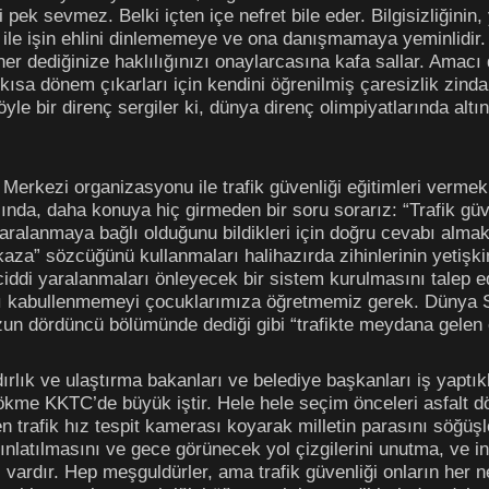
i pek sevmez. Belki içten içe nefret bile eder. Bilgisizliğinin
ı ile işin ehlini dinlememeye ve ona danışmamaya yeminlidi
r dediğinize haklılığınızı onaylarcasına kafa sallar. Amacı 
 kısa dönem çıkarları için kendini öğrenilmiş çaresizlik zinda
 öyle bir direnç sergiler ki, dünya direnç olimpiyatlarında al
i Merkezi organizasyonu ile trafik güvenliği eğitimleri vermek 
ında, daha konuya hiç girmeden bir soru sorarız: “Trafik güv
 yaralanmaya bağlı olduğunu bildikleri için doğru cevabı alm
“kaza” sözcüğünü kullanmaları halihazırda zihinlerinin yetişkin
ciddi yaralanmaları önleyecek bir sistem kurulmasını talep 
nı kabullenmemeyi çocuklarımıza öğretmemiz gerek. Dünya S
uzun dördüncü bölümünde dediği gibi “trafikte meydana gelen 
rlık ve ulaştırma bakanları ve belediye başkanları iş yaptıkl
 dökme KKTC’de büyük iştir. Hele hele seçim önceleri asfalt 
 trafik hız tespit kamerası koyarak milletin parasını söğüşl
nlatılmasını ve gece görünecek yol çizgilerini unutma, ve in
 vardır. Hep meşguldürler, ama trafik güvenliği onların her ne