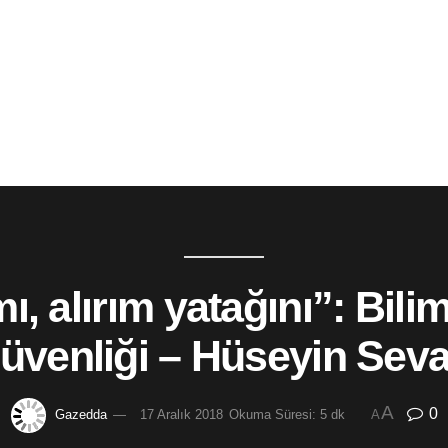
 alırım yatağını”: Bilim,
üvenliği – Hüseyin Sev
A
0
Gazedda
17 Aralık 2018
Okuma Süresi: 5 dk
A