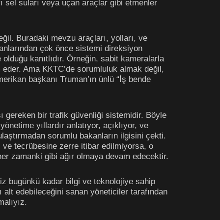
 sel suları veya uçan araçlar gibi etmenler
ğil. Buradaki mevzu araçları, yolları, ve
nsanlarından çok önce sistemi direksiyon
olduğu kanıtlıdır. Örneğin, sabit kameralarla
am eder. Ama KKTC’de sorumluluk almak değil,
erikan başkanı Truman’ın ünlü “İş bende
gereken bir trafik güvenliği sistemidir. Böyle
yönetime yıllardır anlatıyor, açıklıyor, ve
ştırmadan sorumlu bakanların ilgisini çekti.
gi ve tecrübesine zerre itibar edilmiyorsa, o
r zamanki gibi ağır olmaya devam edecektir.
miz bugünkü kadar bilgi ve teknolojiye sahip
alt edebileceğini sanan yöneticiler tarafından
malıyız.