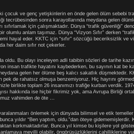
ki çocuk ve genç yetişkinlerin en önde gelen ölüm sebebi t
afiği tecrübesinden sonra karayollarında meydana gelen ölümle
ı sıfırlamak için çalışmaktadır. Dünya “trafik güvenliği” de
çbir olumlu anlam taşımaz. Dünya “Vizyon Sıfır” derken “trafik
stemi hayal eder. KKTC için “sıfır” sözcüğü beceriksizlik v
nda her daim sıfır not çekerler.
nda oldu. Bu olayı inceleyen adli tabibin sözleri de tarihe ka
on insan trafikte hayatını kaybederken, bu sayının kat be ka
e meydana gelen her ölüme beş kalıcı sakatlık düşmektedir. K
pek de rahatsız olmuşa benzemiyoruz. Hiç hayrını görmediğ
izle birlikte toplam 26 insanımızı trafiğe kurban verdik. 19
yısı hakkında ise hiçbir fikrimiz yok, ama Avrupa Birliği ort
mumuz vahimden de öte …
yaralanmaları önlemek için dünyada bilimsel ve etik temeller 
bunca yıldır “Ben yaptım, oldu.”dan öteye gidememişlerdir. Ke
maktan korkmaktadırlar. Bunca yıl kimse bu kişilere yol gö
 anlamaya meyilli olabilir, öngörüsüzlüklerini cahilliklerine v