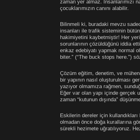
zaman yer almaz. İnsanlarımızı nas
çocuklarımızın canını alabilir.
Bilinmeli ki, buradaki mevzu sadec
insanları ile trafik sisteminin büt
hakimiyetini kaybetmiştir! Her yer
sorunlarının çözüldüğünü iddia et
enkaz edebiyatı yapmak normal ol
biter.” (“The buck stops here.”) sö
Çözüm eğitim, denetim, ve mühendis
bir yapının nasıl oluşturulması ger
yazıyor olmamıza rağmen, sunduğu
Eğer var olan yapı içinde gerçek uzm
zaman “kutunun dışında” düşünmen
Eskilerin dereler için kullandıklar
olmadan önce doğa kurallarına göre
sürekli hezimete uğratılıyoruz. He