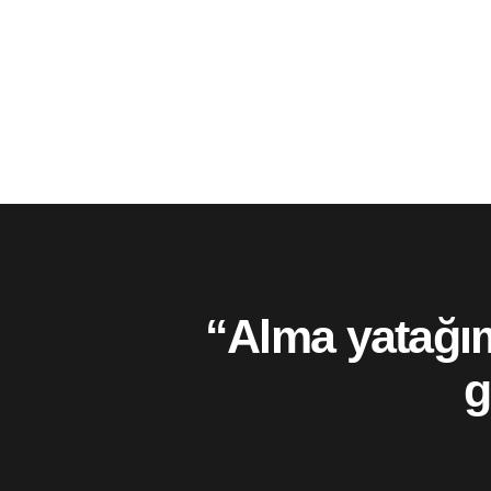
“Alma yatağımı,
g