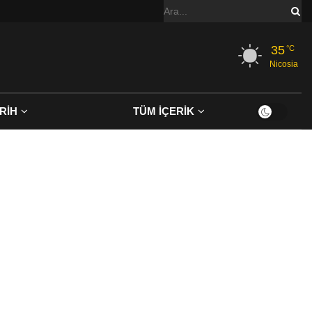
35
°C
Nicosia
RİH
TÜM İÇERİK