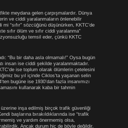
rafikte meydana gelen çarpışmalardır. Dünya
rin ve ciddi yaralanmaların önlenebilir
ndi mi “sıfır” sözcüğünü düşünürken, KKTC’de
te sıfır ölüm ve sıfır ciddi yaralanma”
e vizyonsuzluğu temsil eder, çünkü KKTC
zındı: “Bu bir daha asla olmamalı!” Oysa bugün
tı insan ise ciddi şekilde yaralanmaktadır.
KTC’de ise toplum olarak ölümlerin çetelesini
imiz bu yıl içinde Ciklos’ta yaşanan selin
74’ten bugüne ise 1930’dan fazla insanımızı
alamasını kullanarak kaba bir tahmin
üzerine inşa edilmiş birçok trafik güvenliği
ndi başlarına bırakıldıklarında ise “trafik
stermemiş ve yardım önermemiş olsa,
urabilirdik. Ancak durum hiç de böyle değildir.