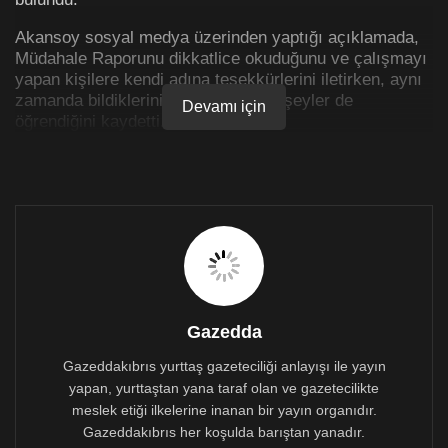
Akansoy sosyal medya üzerinden yaptığı açıklamada,
Müdahale Raporunu dikkatlice okuduğunu ve çalışmayı
yapan kişilere kendi adına teşekkürlerini iletirken, aynı
zamanda bildiklerinin yanı sıra yeni şeyler de
Devamı için
öğrendiğini kaydetti.
“İnanıyorum ki, bu konuda çok daha fazla kişinin
aktaracakları vardır” diye açıklamasına devam eden
Akansoy, Kıbrıslıtürklerin kendi topraklarının efendileri
olabilmelerinin esaslarından bahsetti.
Akansoy’un sosyal medya paylaşımının tamamı şu
şekilde:
“İnanıyorum ki, bu konuda çok daha fazla kişinin
Gazedda
aktaracakları vardır. Kıbrıslıtürklerin kendi topraklarının
efendisi olabilmesinin önemli bir yolu da, demokrasi,
Gazeddakıbrıs yurttaş gazeteciliği anlayışı ile yayın
insan hakları, sivilleşme ve özgürlük mücadelesini ve
yapan, yurttaştan yana taraf olan ve gazetecilikte
müdahaleleri olabildiğince açık bir şekilde
meslek etiği ilkelerine inanan bir yayın organıdır.
konuşmaktan, tartışmaktan geçer.
Gazeddakıbrıs her koşulda barıştan yanadır.