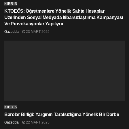
günüdür!”
KIBRIS
KTOEÖS: Öğretmenlere Yönelik Sahte Hesaplar
Üzerinden Sosyal Medyada İtibarsızlaştırma Kampanyası
Ve Provokasyonlar Yapılıyor
Gazedda
23 MART 2025
KIBRIS
Barolar Birliği: Yargının Tarafsızlığına Yönelik Bir Darbe
Gazedda
22 MART 2025