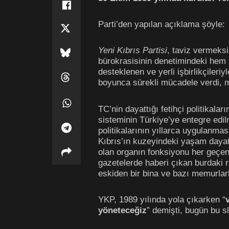
Parti’den yapılan açıklama şöyle:
Yeni Kıbrıs Partisi
, taviz vermeksiz
bürokrasisinin denetimindeki hem si
desteklenen ve yerli işbirlikçiler
boyunca sürekli mücadele verdi, m
TC’nin dayattığı fetihçi politikalar
sisteminin Türkiye’ye entegre edil
politikalarının yıllarca uygulanmas
Kıbrıs’ın kuzeyindeki yaşam dayat
olan organın fonksiyonu her geçen 
gazetelerde haberi çıkan burdaki 
eskiden bir bina ve bazı memurlar
YKP, 1989 yılında yola çıkarken “
yöneteceğiz
” demişti, bugün bu s