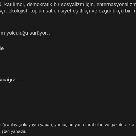
kçü, katılımcı, demokratik bir sosyalizm için, enternasyonali
şçı, ekolojist, toplumsal cinsiyet eşitlikçi ve özgürlükçü bir
lizm yolculuğu sürüyor…
le
nacağız…
ği anlayışı ile yayın yapan, yurttaştan yana taraf olan ve gazetecilikte m
ıştan yanadır.