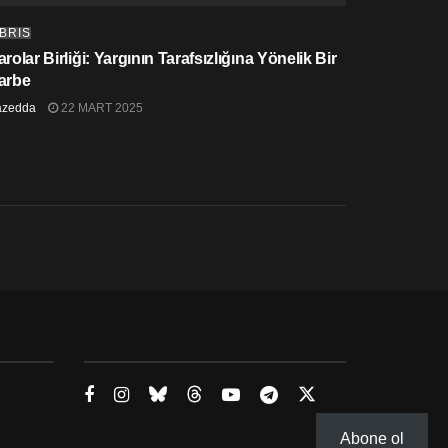
IBRIS
rolar Birliği: Yargının Tarafsızlığına Yönelik Bir
arbe
azedda
22 MART 2025
Abone ol