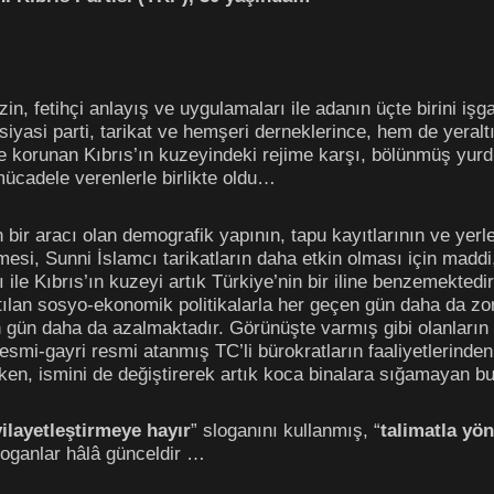
in, fetihçi anlayış ve uygulamaları ile adanın üçte birini işga
yasi parti, tarikat ve hemşeri derneklerince, hem de yeraltı 
iyle korunan Kıbrıs’ın kuzeyindeki rejime karşı, bölünmüş yur
ücadele verenlerle birlikte oldu…
ın bir aracı olan demografik yapının, tapu kayıtlarının ve yerle
mesi, Sunni İslamcı tarikatların daha etkin olması için madd
ı ile Kıbrıs’ın kuzeyi artık Türkiye’nin bir iline benzemektedi
ılan sosyo-ekonomik politikalarla her geçen gün daha da zorl
gün daha da azalmaktadır. Görünüşte varmış gibi olanların b
resmi-gayri resmi atanmış TC’li bürokratların faaliyetlerin
ken, ismini de değiştirerek artık koca binalara sığamayan bu
vilayetleştirmeye hayır
” sloganını kullanmış, “
talimatla yö
loganlar hâlâ günceldir …