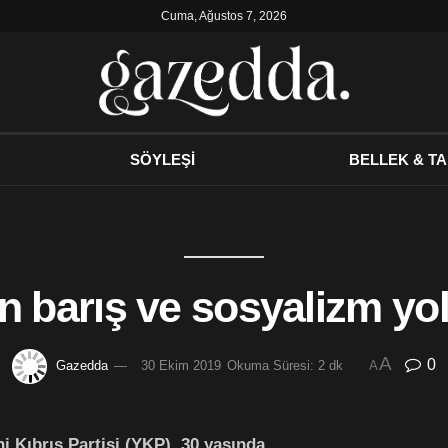
Cuma, Ağustos 7, 2026
SÖYLEŞİ
BELLEK & TA
in barış ve sosyalizm y
A
0
Gazedda
30 Ekim 2019
Okuma Süresi: 2 dk
A
ni Kıbrıs Partisi (YKP), 30 yaşında…