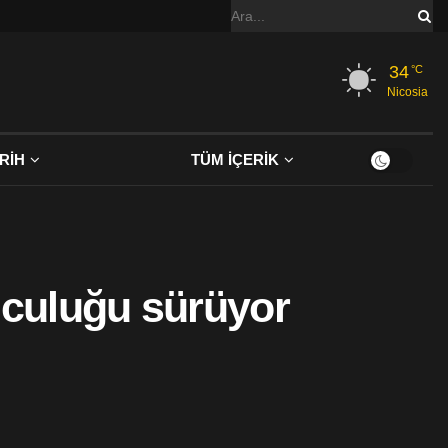
34
°C
Nicosia
RİH
TÜM İÇERİK
olculuğu sürüyor