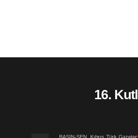
16. Kut
BASIN-SEN, Kıbrıs Türk Gazetecile