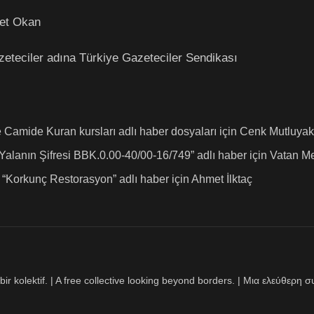
t Okan
zeteciler adına Türkiye Gazeteciler Sendikası
Camide Kuran kursları adlı haber dosyaları için
Cenk Mutluyak
“Yalanın Şifresi BBK.0.00-40/00-1
6/749” adlı haber için
Vatan M
 “Korkunç Restorasyon” adlı haber için
Ahmet İlktaç
bir kolektif. | A free collective looking beyond borders. | Μια ελεύθερ