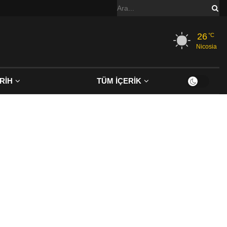
26
°C
Nicosia
RİH
TÜM İÇERİK