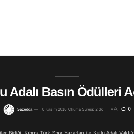
lu Adalı Basın Ödülleri A
A
0
Gazedda
8 Kasım 2016
Okuma Süresi: 2 dk
A
r Birliği, Kıbrıs Türk Spor Yazarları ile Kutlu Adalı Vakfı