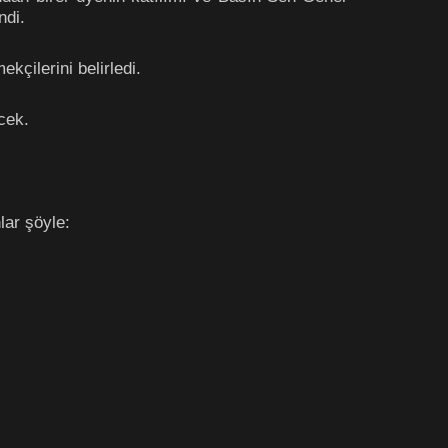
ndi.
çilerini belirledi.
cek.
ar şöyle: