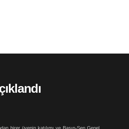
çıklandı
’ndan birer üyenin katılımı ve Basın-Sen Genel