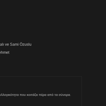
alı
ve
Sami Özuslu
ehmet
η συλλογικότητα που κοιτάζει πέρα από τα σύνορα.