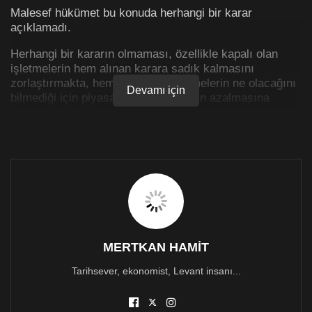
Malesef hükümet bu konuda herhangi bir karar
açıklamadı.
Herhangi bir kararın olmaması, özellikle kapalı olan
işletmelerin hem alınan karara sadık kalmasını
zorlaştırmakta, hem de kapalı işletmelerin ne olacağını
Devamı için
bilmediği için piyasadaki genel talebin azalmasına
neden olmaktadır.
Oysa ki, pandemi ile ilgili ekonomik mücadelenin en
önemli noktası “Toplam Talebin” mümkün olduğu kadar
yüksek tutulması olması gerekir. Malesef hükümet bu
temel stratejik ekonomik kararın sürekliliğine darbe
vuran kararlar almıştır. Bunlardan biri de hayat
pahalılığı oranının yansıtılmamasıdır. Bir diğeri asgari
ücretin belirlenmemesidir. Alım gücünü arttıracak,
bürokratik engellerin azaltılarak ülkeye giren ürünlere
MERTKAN HAMİT
uygulanan ek maliyetlere sebep olan yapısal
düzenlemelerin gündeme dahi getirilmemiş olması da
Tarihsever, ekonomist, Levant insanı...
aynı kısır döngüyü derinleştirmektedir.