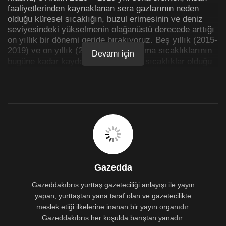
faaliyetlerinden kaynaklanan sera gazlarının neden
olduğu küresel sıcaklığın, buzul erimesinin ve deniz
seviyesindeki yükselmenin olağanüstü derecede arttığı
on yıllık bir dönemi geride bırakıyoruz. Beş yıllık (2015-
2019) ve on yıllık (2010-2019) ortalama sıcaklıklarının
Devamı için
bugüne kadar kaydedilen en yüksek sıcaklıklar olduğu
kesinlik kazanmak üzere. Dünya Meteoroloji Örgütü’ne
göre, 2019 yılı kaydedilen en sıcak ikinci veya üçüncü
yıl olarak tarihe geçecek.
Dünya Meteoroloji Örgütü’nün Küresel İklim Durumu
açıklamasına göre, 2019 yılında (Ocak-Ekim) küresel
ortalama sıcaklığın, sanayi öncesi dönemin yaklaşık
1,1 C derece üstünde.
Gazedda
Gazeddakıbrıs yurttaş gazeteciliği anlayışı ile yayın
yapan, yurttaştan yana taraf olan ve gazetecilikte
meslek etiği ilkelerine inanan bir yayın organıdır.
Gazeddakıbrıs her koşulda barıştan yanadır.