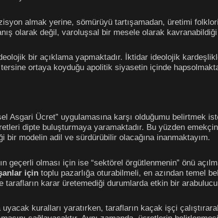
zisyon almak yerine, sömürüyü tartışamadan, üretimi folklor
ş olarak değil, varoluşsal bir mesele olarak kavranabildiği k
deolojik bir açıklama yapmaktadır. İktidar ideolojik kardeşli
 tersine ortaya koyduğu apolitik siyasetin içinde hapsolmakta
el Asgari Ücret” uygulamasına karşı olduğumu belirtmek ister
retleri dipte buluşturmaya yaramaktadır. Bu yüzden emekçini
eği bir modelin adil ve sürdürübilir olacağına inanmaktayım.
n geçerli olması için ise “sektörel örgütlenmenin” önü açılma
şanlar için
toplu pazarlığa oturabilmeli, en azından temel bel
se tarafların karar üretemediği durumlarda etkin bir arabuluc
uyacak kuralları yaratırken, tarafların kaçak işçi çalıştırara