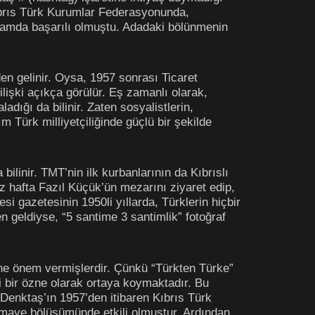
ıbrıs Türk Kurumlar Federasyonunda,
nlamda başarılı olmuştu. Adadaki bölünmenin
n gelinir. Oysa, 1957 sonrası Ticaret
lişki açıkça görülür. Eş zamanlı olarak,
dığı da bilinir. Zaten sosyalistlerin,
m Türk milliyetçiliğinde güçlü bir şekilde
ilinir. TMT’nin ilk kurbanlarının da Kıbrıslı
z hafta Fazıl Küçük’ün mezarını ziyaret edip,
 gazetesinin 1950li yıllarda, Türklerin hiçbir
n geldiyse, “5 santime 3 santimlik” fotoğraf
rine önem vermişlerdir. Çünkü “Türkten Türke”
i bir özne olarak ortaya koymaktadır. Bu
 Denktaş’ın 1957’den itibaren Kıbrıs Türk
rmaye bölüşümünde etkili olmuştur. Ardından