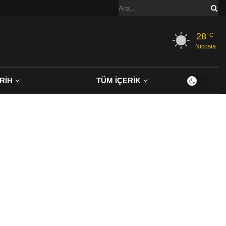
28
°C
Nicosia
RİH
TÜM İÇERİK