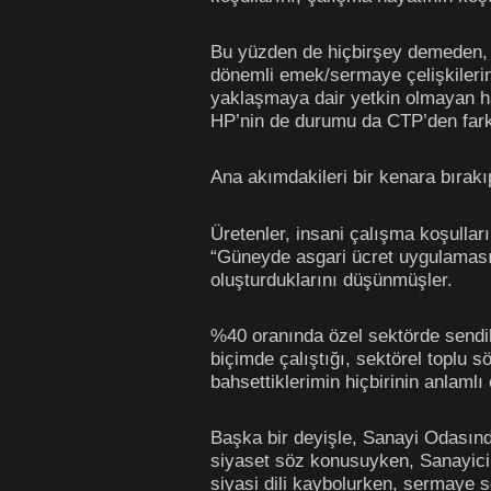
Bu yüzden de hiçbirşey demeden, 
dönemli emek/sermaye çelişkilerin
yaklaşmaya dair yetkin olmayan ha
HP’nin de durumu da CTP’den farks
Ana akımdakileri bir kenara bırak
Üretenler, insani çalışma koşullar
“Güneyde asgari ücret uygulaması y
oluşturduklarını düşünmüşler.
%40 oranında özel sektörde sendika
biçimde çalıştığı, sektörel toplu 
bahsettiklerimin hiçbirinin anlamlı 
Başka bir deyişle, Sanayi Odasınd
siyaset söz konusuyken, Sanayicil
siyasi dili kaybolurken, sermaye s