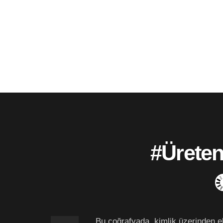
#Ürete
Bu coğrafyada, kimlik üzerinden ek