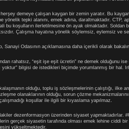
herşey demeye çalışan kaygan bir zemin yaratır. Bu kayga
e yönelik tepki alanını, emek adına, daraltmaktadır. CTP, ap
li bu koşulların ilerletilmesine ön ayak olmaktadır. Soldan
ızdır. Çalışma hayatına yönelik söylemsiz, eylemsiz ve ses
ıp, Sanayi Odasının açıklamasına daha içerikli olarak bakalı
ından rahatsız, “eşit işe eşit ücretin” ne demek olduğunu is
oktur” bilgisi de istedikleri biçimde yorumlanmış bir hal. Ir
laşmanın olduğu, toplu iş sözleşmelerinin çalıştığı, ilke a
sözleşme olanaklarının olduğu, sorun çözme mekanizmalarının
çalışmadığı koşullar ile ilgili bir kıyaslama yapılmaz.
akiler dezenformasyon üzerinden siyaset yapmaktadırlar. #
erin gerçek siyasetin tarafında olması emek lehine ciddi b
esini yükseltmektedir.