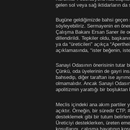
gelen sol veya sağ iktidarların da s
Bugüne geldiğimizde bahsi geçen s
söyleyebiliriz. Sermayenin en önem
Çalışma Bakanı Ersan Saner ile od
dillendirildi. Tepkiler oldu, başka
ya da “üreticileri” açıkça “Aperthe
açıklamasında, “ister beğenin, ist
Sanayi Odasının önerisinin tutar bir
Çünkü, oda üyelerinin de gayri insa
bahsedip, diğer taraftan ise ayrımc
olmamalıdır. Ancak Sanayi Odasının
apolitizmin yarattığı bir boşlukta
Meclis içindeki ana akım partiler y
açıktır. Örneğin, bir süredir CTP
desteklemek gibi bir tutum belirle
Üreticiyi desteklerken, üreten eme
koşullarını, çalışma hayatının ko