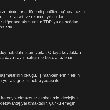
n zeminde kısa dönemli popülizm uğruna, uzun
olitik siyaseti ve ekonomiye soldan
 bir diğer ana akım unsur TDP, ya da sağdan
sizdir.
m:
e duymak dahi istemiyorlar. Ortaya koydukları
ka dayalı ayrımcılığı merkeze alıp, öneri
nlaşmalarının olduğu, iş mahkemlerinin etkin
 yer aldığı bir emek piyasası ile
Üretenyokolmazcılar cephesinde ideolojisiz
ir dezavantaj yaratmaktadır. Çünkü emeğin