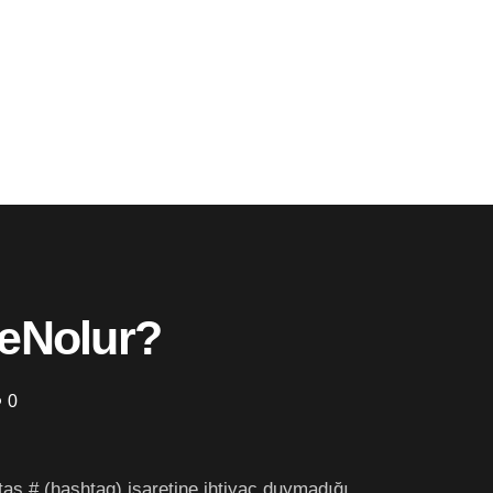
eNolur?
0
taş # (hashtag) işaretine ihtiyaç duymadığı