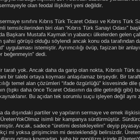
ermayeyle olan feodal ilişkileri yeni değildir.
ermaye sınıfını Kıbrıs Türk Ticaret Odası ve Kıbrıs Türk Sa
li temsilcilerinden biri olan “Kıbrıs Türk Sanayi Odası” baş
a Başkanı Mustafa Kaymak’ın yabancı ülkelerden gelen çalış
nın şahsi görüşü olduğu söylendi ancak konu oda tarafından da 
id” uygulaması istemiştir. Ayrımcılığı övüp, faşizan bir anlay
er beğenmeyin” dedi.
 tarafı yok. Ancak daha da garip olan nokta, Kıbrıslı Türk sana
ni bir talebi ortaya koyması anlaşılamaz birşeydir. Bir taraft
ılığı temel alan çözümleri “ifade özgürlüğü” kisvesinde dile 
 (tıpkı daha önce Ticaret Odasının da dile getirdiği gibi) b
n kaynaklanır. Bu açıdan tek sorumlu suçu işleyen değil ayn
a da dışındaki partiler ve yapıların sermaye ve emek ilişkisi
, #ÜretenYokOlmaz isimli bir kampanya sürdürmüştür. Sürdürd
nmiştir. Ancak, sadece “üretimi destekleyelim” deyip piyasaya 
kçi mi yoksa girişimcinin mi desteklendiği belirsizdir. Ürete
şullarını ortaya koymadan, kaba bir popülizm içinde #Ürete