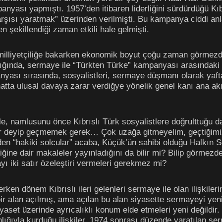
nyası yapmıştı. 1957’den itibaren liderliğini sürdürdüğü K
çarşısı yaratmak” üzerinden verilmişti. Bu kampanya ciddi a
n şekillendiği zaman etkili hale gelmişti.
 milliyetçiliğe bakarken ekonomik boyut çoğu zaman görmezde
dığında, sermaye ile “Türkten Türke” kampanyası arasındaki i
ası sırasında, sosyalistleri, sermaye düşmanı olarak yaftala
hatta ulusal davaya zarar verdiğye yönelik genel kanı ana akı
e, namlusunu önce Kıbrıslı Türk sosyalistlere doğrulttuğu da b
linir deyip geçmemek gerek… Çok uzağa gitmeyelim, geçtiğimi
 “hakiki solcular” acaba, Küçük’ün sahibi olduğu Halkın Sesi
ine dair makaleler yayınladığını da bilir mi? Bilip görmezde
yı iki satır özeleştiri vermeleri gerekmez mi?
rken dönem Kıbrıslı ileri gelenleri sermaye ile olan ilişkile
ir alan açılmış, ama açılan bu alan siyasette sermayeyi yen
aset üzerinde ayrıcalıklı konum elde etmeleri yeni değildir.
ğıyla kurduğu ilişkiler, 1974 sonrası düzende yaratılan se