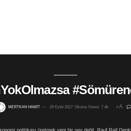
nYokOlmazsa #Sömüren
A
MERTKAN HAMİT
28 Eylül 2017
Okuma Süresi: 7 dk
A
onomi politikası üretmek yeni bir şey değil. Rauf Raif Denk