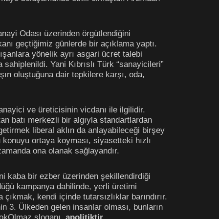
nayi Odası üzerinden örgütlendiğini
kanı geçtiğimiz günlerde bir açıklama yaptı.
anlara yönelik ayrı asgari ücret talebi
sahiplenildi. Yani Kıbrıslı Türk “sanayicileri”
ışın oluştuğuna dair tepkilere karşı, oda,
yici ve üreticisinin vicdanı ile ilgilidir.
an batı merkezli bir algıyla standartlardan
getirmek liberal aklın da anlayabileceği birşey
u konuyu ortaya koyması, siyasetteki hızlı
ı zamanda ona olanak sağlayandır.
ni kaba bir ezber üzerinden şekillendirdiği
üğü kampanya dahilinde, yerli üretimi
çıkmak, kendi içinde tutarsızlıklar barındırır.
nin 3. Ülkeden gelen insanlar olması, bunların
nYokOlmaz sloganı,
apolitiktir
.