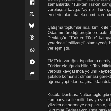
zamanlarda, “Türkten Türke” kampa
varoluşsal kavga, “ayrı bir Türk 
en derin alanı da ekonomi üzerinde
Çatışma toplumlarında, kimlik ile
Odasının ürettiği broşürlere bakıl
Denktaş’ın “Türkten Türke” kampany
yeterince “milliyetçi” olamaycağı 
yerleşmiştir.
TMT’nin varlığını ispatlama derdiyl
Türkler olduğu da bilinir. Tabi bi
varoluş kavgasında yolunu kaybeden
şekilde komünist olmaması gerektiğ
uğruna yaptıkları saçmalıktan dola
Küçük, Denktaş, Nalbantoğlu gibi e
kampanyası ile milli davaya yeni b
yüzden de sermaye gruplarının, siy
Kurumlar Federasyonu’nda başkanlı