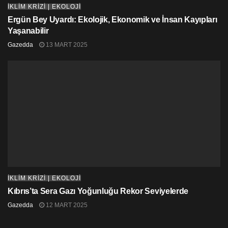
İKLİM KRİZİ | EKOLOJİ
olduğunu, fakat bunun yanında kömür ve gaza da hala
Ergün Bey Uyardı: Ekolojik, Ekonomik ve İnsan Kayıpları
büyük yatırımlar yapıldığını ifade etti:
Yaşanabilir
Covid sonrası ekonomiyi canlandırma paketleri bizi on
Gazedda
13 MART 2025
yıllar boyunca yüksek CO2 emisyonlarına mahkum
edecek faaliyetlere büyük finansman sağlıyor.”
İKLİM KRİZİ | EKOLOJİ
Kıbrıs’ta Sera Gazı Yoğunluğu Rekor Seviyelerde
Gazedda
12 MART 2025