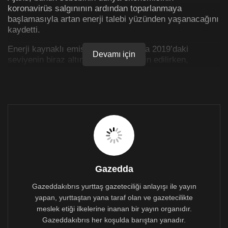
koronavirüs salgınının ardından toparlanmaya
başlamasıyla artan enerji talebi yüzünden yaşanacağını
kaydetti.
Enerji kaynaklı emisyonun bu yıl hala 2019’daki
Devamı için
seviyenin biraz altında olacağı tahmin edilirken,
karbondioksit salımının kayıtlar tutulduğundan bu yana
yıllık bazda ikinci en büyük düzeyde olması bekleniyor.
Enerji talebi artıyor
BBC Türkçe‘de yer alan
habere göre
, enerji
kullanımındaki azalma sonucu karbon salımı 2020’de
yüzde altı düşüş gösterdiği için, bu durumun salgın
sonrası ekonomik toparlanma döneminde de devam
edeceği bekleniyordu.
Gazedda
Fakat, IEA’nın yaptığı tahminler durumun beklenildiği
Gazeddakıbrıs yurttaş gazeteciliği anlayışı ile yayın
gibi seyretmeyeceğini ortaya koydu.
yapan, yurttaştan yana taraf olan ve gazetecilikte
meslek etiği ilkelerine inanan bir yayın organıdır.
Gelişmekte olan ülkelerde enerji talebi hızla artarken,
Gazeddakıbrıs her koşulda barıştan yanadır.
bu yıl için yüzde 3,4 artışın yaşanacağı tahmin ediliyor.