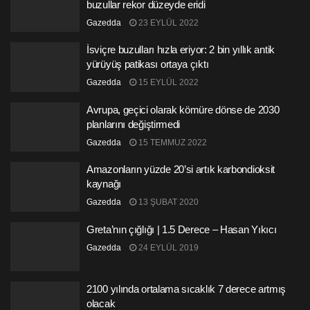
buzullar rekor düzeyde eridi
Gazedda
23 EYLÜL 2022
İsviçre buzulları hızla eriyor: 2 bin yıllık antik
yürüyüş patikası ortaya çıktı
Gazedda
15 EYLÜL 2022
Avrupa, geçici olarak kömüre dönse de 2030
planlarını değiştirmedi
Gazedda
15 TEMMUZ 2022
Amazonların yüzde 20’si artık karbondioksit
kaynağı
Gazedda
13 ŞUBAT 2020
Greta’nın çığlığı | 1.5 Derece – Hasan Yıkıcı
Gazedda
24 EYLÜL 2019
2100 yılında ortalama sıcaklık 7 derece artmış
olacak