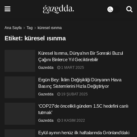
Ana Sayfa
Tag
küresel ısınma
Etiket:
küresel ısınma
Küresel Isınma, Dünya’nın Bir Sonraki Buzul
Çağını Binlerce Yıl Geciktirebilir
Gazedda
1 MART 2025
Ergün Bey: İklim Değişikliği Dünyanın Hava
Basınç Sistemlerini Hızla Değiştiriyor
Gazedda
19 ŞUBAT 2025
‘COP27’de öncelikli gündem 1.5C hedefini canlı
tutmak’
Gazedda
3 KASIM 2022
Eylül ayının henüz ilk haftalarında Grönland’daki