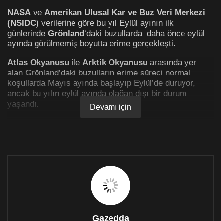
NASA
ve
Amerikan Ulusal Kar ve Buz Veri Merkezi
(NSIDC)
verilerine göre bu yıl Eylül ayının ilk
günlerinde
Grönland
‘daki buzullarda daha önce eylül
ayında görülmemiş boyutta erime gerçekleşti.
Atlas Okyanusu
ile
Arktik Okyanusu
arasında yer
alan Grönland’daki buzulların erime süreci normal
koşullarda Mayıs ayında başlayıp Eylül’de duruyor,
ancak bu yılın eylül ayında olağan dışı bir durum
yaşandı.
Devamı için
3 Eylül’de buz tabakasının 592 bin kilometrekaresinde
erime meydana geldi.
Bu, 2022’deki ikinci en büyük ve kayıtların
tutulmaya başlanmasından bu yana
herhangi bir
eylül ayı için kaydedilmiş en
büyük erime.
Bu büyüklükteki erime olayları eylül ayında
Gazedda
pek olası değildir, çünkü mevsimsel