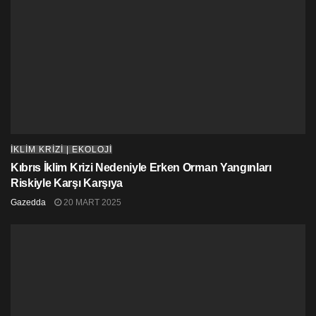
İKLİM KRİZİ | EKOLOJİ
Kıbrıs İklim Krizi Nedeniyle Erken Orman Yangınları
Riskiyle Karşı Karşıya
Gazedda
20 MART 2025
Ciddi bir iklim değişikliği uyarısı
Boğaziçi Üniversitesi
İklim Değişikliği ve Politikaları
Uygulama ve Araştırma Merkezi Yönetim Kurulu Üyesi
Prof. Dr.
Murat Türkeş
,
Antarktika’dan sonraki en
büyük buzul kütlesi
olan Grönland’da eylül ayının ilk
günlerinde yaşanan rekor seviyedeki buzul erimesinin,