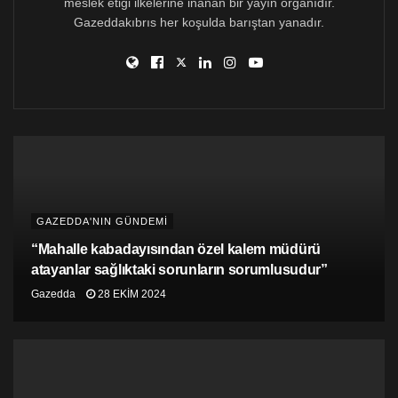
meslek etiği ilkelerine inanan bir yayın organıdır.
Gazeddakıbrıs her koşulda barıştan yanadır.
2. 10 Haziran 1970’de New York Belediye Binası
önündeki göstericiler, geylere ve lezbiyenlere karşı
ayrımcılığa son verilmesi çağrısında bulundular. Gay
Aktivistler İttifakı üyeleri tarafından sponsor edilen
gösteride “Gay İyidir” ve “Amerika Büyü Artık”
ibarelerini içeren pankartlar yer aldı
3. 26 Haziran 1977’de San Francisco’da gerçekleşen
Eşcinsel Özgürlük Günü Yürüyüşü’nden bir kare.
GAZEDDA'NIN GÜNDEMİ
“Mahalle kabadayısından özel kalem müdürü
4. 30 yaşında Hollandalı bir gösterici, bir hafta boyunca
atayanlar sağlıktaki sorunların sorumlusudur”
devam eden homoseksüel toplantılarının sonunda 28
Gazedda
28 EKIM 2024
Temmuz 1979 günü Frankfurt’taki bir yürüyüşte “Gay
Olmaktan Onur Duyuyorum” yazılı bir pankart taşıyor.
Yüzlerce eşcinsel, o hafta boyunca sinema, tiyatro,
rock konserleri ve eşcinsel hakları üzerine atölye
çalışmaları için bir araya gelmişti. Almanya ve diğer
ülkelerden gey ve lezbiyenler eşcinsellere karşı