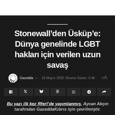
Stonewall’den Üsküp’e:
Dünya genelinde LGBT
hakları için verilen uzun
savaş
A
Gazedda
16 Mayıs 2020
Okuma Süresi: 6 dk
A
Bu yazı ilk kez Rferl’de yayımlanmış
, Aycan Akçın
tarafından GazeddaKıbrıs için çevrilmiştir.