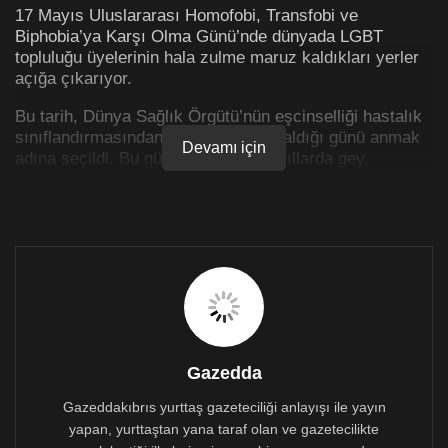
17 Mayıs Uluslararası Homofobi, Transfobi ve
Biphobia’ya Karşı Olma Günü’nde dünyada LGBT
topluluğu üyelerinin hala zulme maruz kaldıkları yerler
açığa çıkarıyor.
Bu tarih, Dünya Sağlık Örgütü’nün eşcinselliği hastalık
sınıflandırmasından çıkarma kararı aldığı günü anmak
Devamı için
adına seçildi. Bu günde ayrıca son yıllarda gey,
lezbiyen ve transseksüellerin kaydettiği ilerleme de
kutlanır.
İşte resimlerle LGBT hareketinin tarihçesine bir bakış.
1. New York Şehrindeki Stonewall Inn ve Stonewall
isyanlarına yol açan polis baskını hakkında bilgi veren
New York Post’un 29 Haziran 1969 tarihli baskısı.
Eşcinsel ve lezbiyen topluluğunun Stonewall Inn’e
Gazedda
düzenlenen bir polis baskınına karşı spontan gösterileri,
Birleşik Devletler’deki LGBT hakları hareketinin
Gazeddakıbrıs yurttaş gazeteciliği anlayışı ile yayın
başlangıcı olarak kabul edilir.
yapan, yurttaştan yana taraf olan ve gazetecilikte