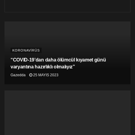
1- Bakanlar Kurulu tarafından Corona Virüs (Covid-19
hakkında alınan tedbir kararları çerçevesinde, temel
ihtiyaçların giderilebilmesi amacıyla çalışmasına izin
verilen özel sektör çalışanları ve kamuda elzem
hizmetleri yerine getirecek çalışanlar (Polis, itfaiye,
belediye, sivil savunma, kaymakamlıklar vb) kısmi
sokağa çıkma yasağından muaf olup, bu kişiler
KORONAVİRÜS
haricindeki bireyler için kısmi sokağa çıkma yasağı
uygulanır.
“COVID-19’dan daha ölümcül kıyamet günü
varyantına hazırlıklı olmalıyız”
2- Yukarıda birinci madde uyarınca muafiyet kapsamı
Gazedda
25 MAYIS 2023
dışında kalan kişiler, sadece yine yukarıdaki birinci
madde uyarınca faaliyetlerine izin verilen kamu ve özel
kurumlarından mal ve hizmet almak amacıyla sokağa
çıkabilecek ve ihtiyaçlarını karşıladıktan sonra ikamet
ettiği yere geri dönecektir. Bu amaçlar dışında sokağa
çıkamayacaktır.
3- Bu kısmi sokağına çıkma yasağına uymayanlar
hakkında yürürlükteki mevzuat çerçevesinde cezai
kovuşturma yapılacaktır.