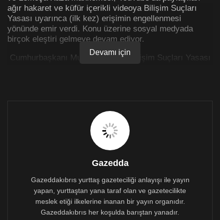
ağır hakaret ve küfür içerikli videoya Bilişim Suçları
Yasası uyarınca (ilk kez) erişimin engellenmesi
yönünde emir verdi. Konu üzerine sosyal medyada
birçok eleştiri gelmeye devam ediyor.
Devamı için
Cumhurbaşkanı Mustafa Akıncı, Bilişim Suçları Yasası
üzerine açıklamasında özgürlüklere dokunulmayacak
demesinin üzerine ve yasanın birçok örgüt ve siyasi
parti tarafından anayasa mahkemesine taşınması
gündemdeyken böyle bir girişimde bulunulması tartışma
konusu oldu.
Cumhurbaşkanı Mustafa Akıncı videoya erişim engeli
gelmesi için yaptığı bu girişimde tartışılması gereken
esas olayın videoda geçen söylemler ve hareketlerin
kısıtlanmasının ifade özgürlüğünü hangi ölçüde ve
Gazedda
noktalarda engellediğidir. Cumhurbaşkanlığı sözcüsü
Barış Burcu açıklamasında ‘düşünce ve ifade özgürlüğü
Gazeddakıbrıs yurttaş gazeteciliği anlayışı ile yayın
içinde değerlendirilmesi mümkün olmayan iki yayın…’
yapan, yurttaştan yana taraf olan ve gazetecilikte
sözleri yer alıyor. Ancak bu iki yayından biri olan Cenk
meslek etiği ilkelerine inanan bir yayın organıdır.
Hoca’nın söylemlerinden çok daha ağır olduğu görece
Gazeddakıbrıs her koşulda barıştan yanadır.