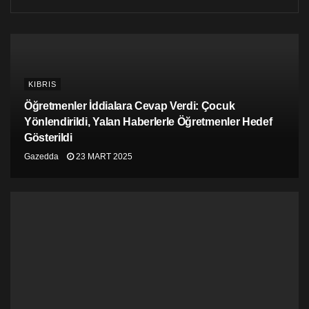
Mağusa ve bölgesinde yüksek binalar
yapmak isteyenlere sosyal medyadan tepki
yağdı
KIBRIS
Şehir Plancıları Odası: “Girne’deki kaos bu
Öğretmenler İddialara Cevap Verdi: Çocuk
bölgeye de getirilecek”
Yönlendirildi, Yalan Haberlerle Öğretmenler Hedef
Gösterildi
Gazedda
23 MART 2025
Mağusa Emirnamesi, Katılım ve Kent Hakkı
– Serkan Tansel
Planlama Kültürü, Emirname Süreçleri ve
Ortak Aklın Sömürüsü – Emre Akbil
Dağlı: “Ya irade konacak, ya kendi ipimizi
kendi ellerimizle çekeceğiz”
Mağusa İnisiyatifi emirname ve kentlerin