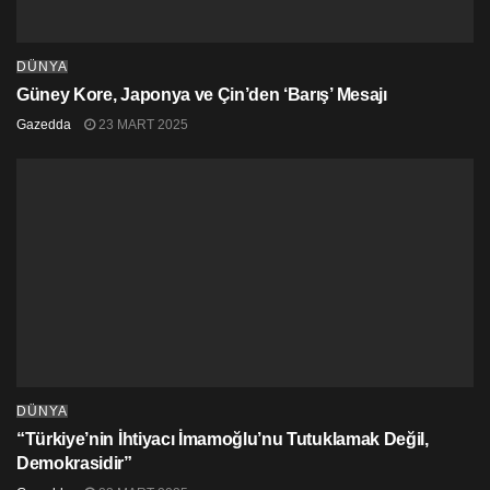
gelişimiyle ilgili görüşlerini açıkladı
Biyologlar Derneği: “En Çok Bir Yıl Geçerli
DÜNYA
Olacak Emirname Derhal Çıkarılmalıdır!”
Güney Kore, Japonya ve Çin’den ‘Barış’ Mesajı
Gazedda
23 MART 2025
DÜNYA
“Türkiye’nin İhtiyacı İmamoğlu’nu Tutuklamak Değil,
Demokrasidir”