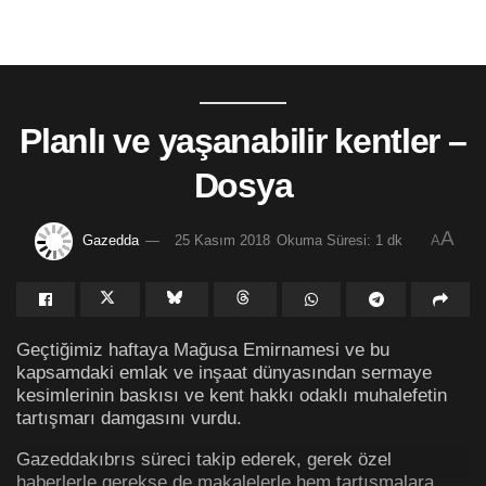
Planlı ve yaşanabilir kentler –
Dosya
A
Gazedda
25 Kasım 2018
Okuma Süresi: 1 dk
A
Geçtiğimiz haftaya Mağusa Emirnamesi ve bu
kapsamdaki emlak ve inşaat dünyasından sermaye
kesimlerinin baskısı ve kent hakkı odaklı muhalefetin
tartışmarı damgasını vurdu.
Gazeddakıbrıs süreci takip ederek, gerek özel
haberlerle gerekse de makalelerle hem tartışmalara