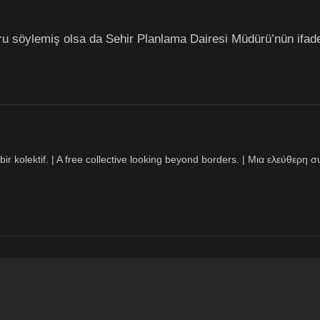
u söylemiş olsa da Sehir Planlama Dairesi Müdürü’nün ifadele
bir kolektif. | A free collective looking beyond borders. | Μια ελεύθερ