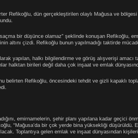
er Refikoğlu, dün gerçekleştirilen olaylı Mağusa ve bölgesi e
lundu.
saçma bir düşünce olamaz” şeklinde konuşan Refikoğlu, emir
in altını çizdi. Refikoğlu bunun yapılmadığı taktirde mücadel
arak yapılan, halkı bilgilendirme ve görüş alışverişi amacı 
lar halktan birileri değil daha çok inşaat ve emlak dünyası
u belirten Refikoğlu, öncesindeki tehdit ve gizli kapaklı topla
edi.
ığını, emirnamelerin, şehir planı yapılana kadar geçici önm
fikoğlu, “Mağusa’da bir çok yerde bina yüksekliği düşürüldü
acak. Toplantıya gelen emlak ve inşaat dünyasından kişileri