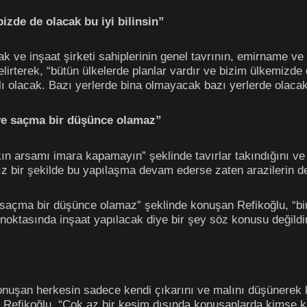
izde de olacak bu iyi bilinsin”
ak ve inşaat şirketi sahiplerinin genel tavrının, emirname v
lirterek, “bütün ülkelerde planlar vardır ve bizim ülkemizde
lı olacak. Bazı yerlerde bina olmayacak bazı yerlerde olacak.
ye saçma bir düşünce olamaz”
akın arsamı imara kapamayın” şeklinde tavırlar takındığını 
ız bir şekilde bu yapılaşma devam ederse zaten arazilerin d
saçma bir düşünce olamaz” şeklinde konuşan Refikoğlu, “bir
noktasında inşaat yapılacak diye bir şey söz konusu değildir
uşan herkesin sadece kendi çıkarını ve malını düşünerek 
n Refikoğlu, “Çok az bir kesim dışında konuşanlarda kimse 