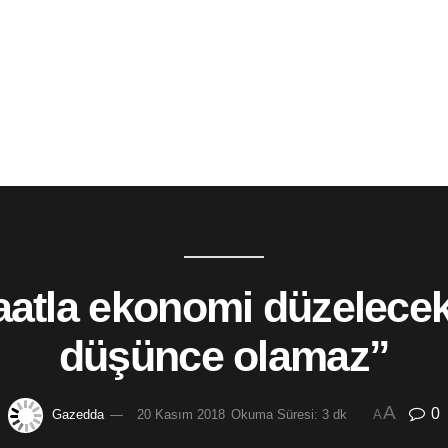
şaatla ekonomi düzelecek
düşünce olamaz”
A
0
Gazedda
20 Kasım 2018
Okuma Süresi: 3 dk
A