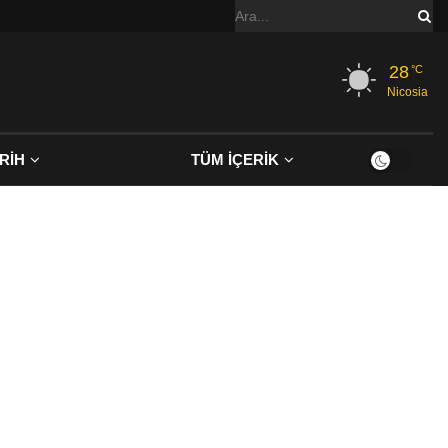
28
°C
Nicosia
RİH
TÜM İÇERİK