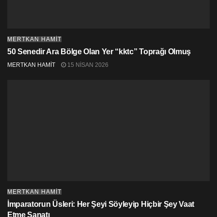
biçimine yönelik bir tehdit olduğunu söyleyebiliriz.
Hal böyle olunca, muhafazakar hegemonyaya karşı
direnmek ortak bir yurttaş bilinci için olmazsa olmaz
MERTKAN HAMİT
hale geliyor. 1 Mart Pazartesi, saat 17.30’da
50 Senedir Ara Bölge Olan Yer “kktc” Toprağı Olmuş
gerçekleştirilecek olan eylem, özgürlükten yana olan
herkesin eylemi olduğunu hatırlatmakta yarar var.
MERTKAN HAMİT
15 NISAN 2026
#HadeEyleme
MERTKAN HAMİT
İmparatorun Üsleri: Her Şeyi Söyleyip Hiçbir Şey Vaat
Etme Sanatı